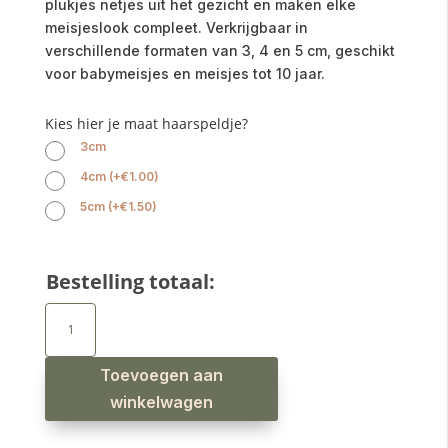
plukjes netjes uit het gezicht en maken elke
meisjeslook compleet. Verkrijgbaar in
verschillende formaten van 3, 4 en 5 cm, geschikt
voor babymeisjes en meisjes tot 10 jaar.
Kies hier je maat haarspeldje?
3cm
4cm
(
+
€
1.00
)
5cm
(
+
€
1.50
)
Bestelling totaal:
Haarspeldjes
ribbel
vlecht
zalm
aantal
Toevoegen aan
winkelwagen