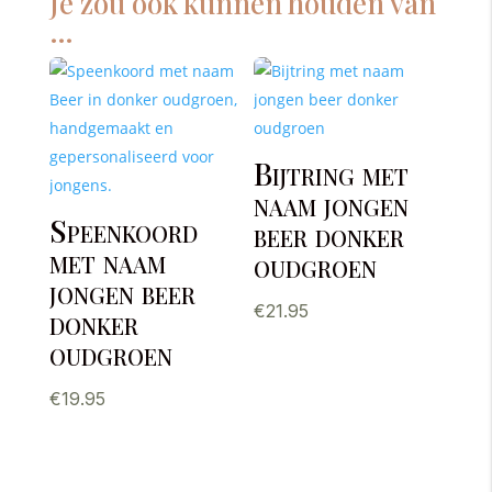
Je zou ook kunnen houden van
…
Bijtring met
naam jongen
Speenkoord
beer donker
met naam
oudgroen
jongen beer
€
21.95
donker
oudgroen
€
19.95