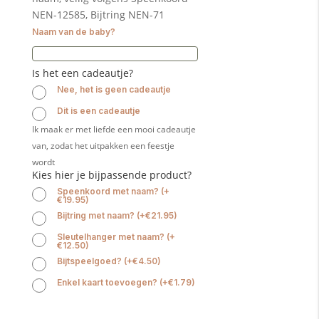
NEN-12585, Bijtring NEN-71
Naam van de baby?
Is het een cadeautje?
Nee, het is geen cadeautje
Dit is een cadeautje
Ik maak er met liefde een mooi cadeautje
van, zodat het uitpakken een feestje
wordt
Kies hier je bijpassende product?
Speenkoord met naam?
(
+
€
19.95
)
Bijtring met naam?
(
+
€
21.95
)
Sleutelhanger met naam?
(
+
€
12.50
)
Bijtspeelgoed?
(
+
€
4.50
)
Enkel kaart toevoegen?
(
+
€
1.79
)