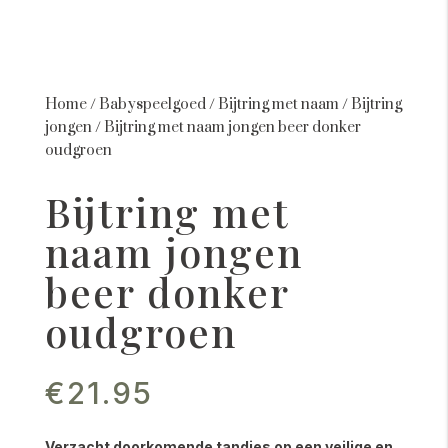
Home
/
Babyspeelgoed
/
Bijtring met naam
/
Bijtring
jongen
/
Bijtring met naam jongen beer donker
oudgroen
Bijtring met
naam jongen
beer donker
oudgroen
€
21.95
Verzacht doorkomende tandjes op een veilige en