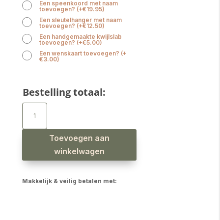
Een speenkoord met naam
toevoegen?
(
+
€
19.95
)
Een sleutelhanger met naam
toevoegen?
(
+
€
12.50
)
Een handgemaakte kwijlslab
toevoegen?
(
+
€
5.00
)
Een wenskaart toevoegen?
(
+
€
3.00
)
Bestelling totaal:
Bijtring
met
naam
jongen
beer
donker
Toevoegen aan
oudgroen
aantal
winkelwagen
Makkelijk & veilig betalen met: