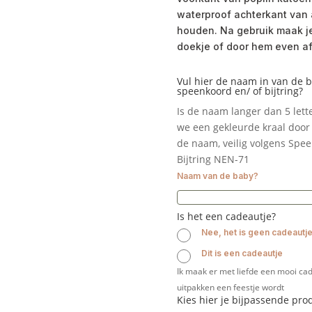
waterproof achterkant van 
houden. Na gebruik maak j
doekje of door hem even af
Vul hier de naam in van de 
speenkoord en/ of bijtring?
Is de naam langer dan 5 let
we een gekleurde kraal door 
de naam, veilig volgens Spe
Bijtring NEN-71
Naam van de baby?
Is het een cadeautje?
Nee, het is geen cadeautj
Dit is een cadeautje
Ik maak er met liefde een mooi cad
uitpakken een feestje wordt
Kies hier je bijpassende pro