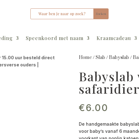
eding
Speenkoord met naam
Kraamcadeau
Home
/
Slab
/
Babyslab
/
Ba
r 15.00 uur besteld direct
kersverse ouders |
Babyslab
safaridie
€
6.00
De handgemaakte babyslab w
voor baby’s vanaf 6 maande
voorkant van poplin katoen h