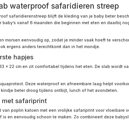
 waterproof safaridieren streep
f safaridierenstreep blijft de kleding van je baby beter besch
oor baby’s vanaf 6 maanden die beginnen met eten en daarbij 
n morsen eenvoudig op, zodat je minder vaak hoeft te verschone
ok ergens anders terechtkomt dan in het mondje.
rste hapjes
 33 x 22 cm en zit comfortabel tijdens het eten. De slab wordt
aquaprotect. Deze waterproof en afneembare laag helpt voorkom
e kindje beter droog tijdens ontbijt, lunch of het avondeten.
met safariprint
van poplin katoen met een vrolijke safariprint voor vloeibare v
of is en eenvoudig schoon te maken. Zo combineert deze babysla