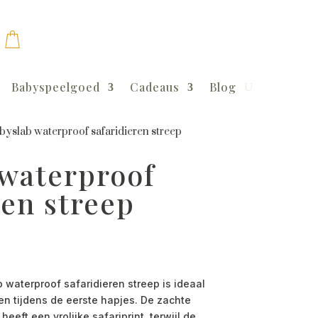
Babyspeelgoed
Cadeaus
Blog
byslab waterproof safaridieren streep
 waterproof
ren streep
aterproof safaridieren streep is ideaal
n tijdens de eerste hapjes. De zachte
eeft een vrolijke safariprint, terwijl de