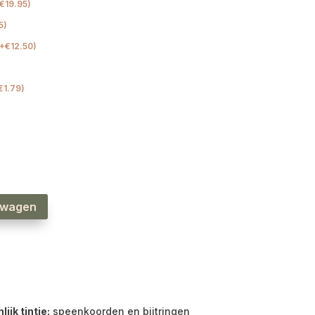
€
19.95
)
5
)
+
€
12.50
)
€
1.79
)
lwagen
jk tintje:
speenkoorden en bijtringen