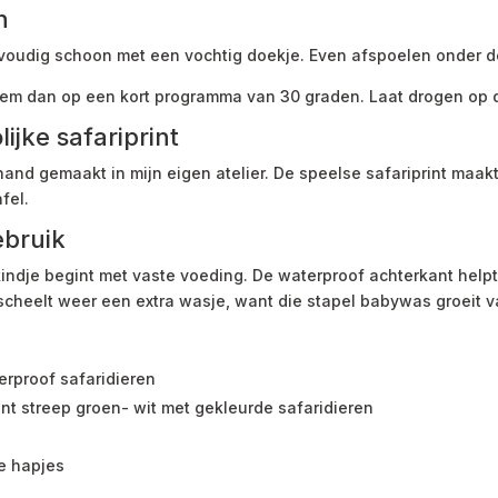
n
oudig schoon met een vochtig doekje. Even afspoelen onder d
hem dan op een kort programma van 30 graden. Laat drogen op 
jke safariprint
and gemaakt in mijn eigen atelier. De speelse safariprint maa
fel.
ebruik
indje begint met vaste voeding. De waterproof achterkant helpt
 scheelt weer een extra wasje, want die stapel babywas groeit v
rproof safaridieren
nt streep groen- wit met gekleurde safaridieren
te hapjes