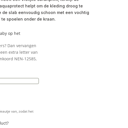
aquaprotect helpt om de kleding droog te
e de slab eenvoudig schoon met een vochtig
 te spoelen onder de kraan.
baby op het
ters? Dan vervangen
een extra letter van
enkoord NEN-12585,
e
eautje van, zodat het
duct?