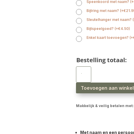
Speenkoord met naam?
(
+
Bijtring met naam?
(
+
€
21.9
Sleutelhanger met naam?
(
Bijtspeelgoed?
(
+
€
4.50
)
Enkel kaart toevoegen?
(
+
Bestelling totaal:
Babyslab
waterproof
safaridieren
streep
aantal
Toevoegen aan winke
Makkelijk & veilig betalen met:
Met naam en een persoonli