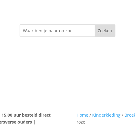
erkleding
Speenkoord met naam
Kraamcadeau
Ba
 15.00 uur besteld direct
Home
/
Kinderkleding
/
Broe
ersverse ouders |
roze