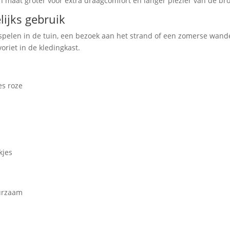
n maat groter voor extra draagcomfort en langer plezier van de bro
lijks gebruik
 spelen in de tuin, een bezoek aan het strand of een zomerse wande
riet in de kledingkast.
es roze
kjes
r
uurzaam