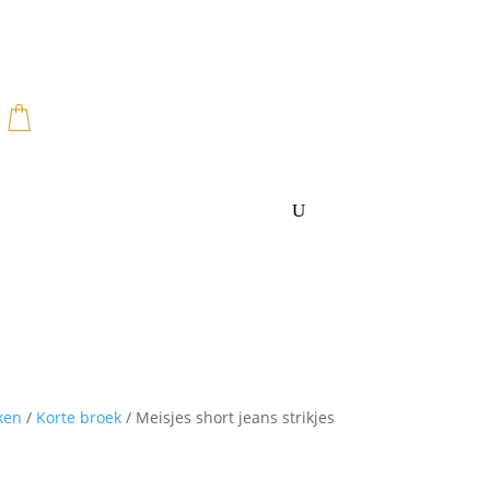
byspeelgoed
Cadeaus
Blog
ken
/
Korte broek
/
Meisjes short jeans strikjes