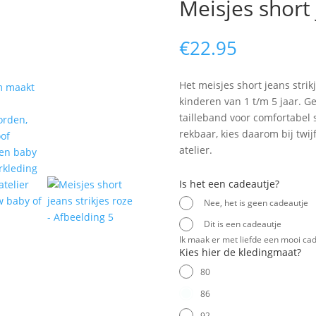
Meisjes short 
€
22.95
Het meisjes short jeans stri
kinderen van 1 t/m 5 jaar. G
tailleband voor comfortabel
rekbaar, kies daarom bij twi
atelier.
Is het een cadeautje?
Nee, het is geen cadeautje
Dit is een cadeautje
Ik maak er met liefde een mooi cad
Kies hier de kledingmaat?
80
86
92