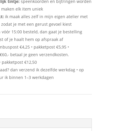
jk tintje:
speenkoorden en bijtringen worden
n maken elk item uniek
t:
ik maak alles zelf in mijn eigen atelier met
 zodat je met een gerust gevoel kiest
óór 15:00 besteld, dan gaat je bestelling
t of je haalt hem op afspraak af
nbuspost €4,25 • pakketpost €5,95 •
€60,- betaal je geen verzendkosten.
• pakketpost €12,50
aad? dan verzend ik dezelfde werkdag • op
ur ik binnen 1–3 werkdagen