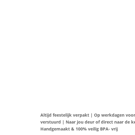
Home
Slab
Babykleding
Kind
Altijd feestelijk verpakt | Op werkdagen voor
verstuurd | Naar jou deur of direct naar de k
Handgemaakt & 100% veilig BPA- vrij