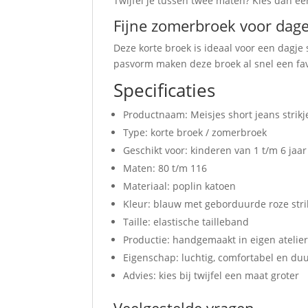
Twijfel je tussen twee maten? Kies dan ee
Fijne zomerbroek voor dage
Deze korte broek is ideaal voor een dagje
pasvorm maken deze broek al snel een favo
Specificaties
Productnaam: Meisjes short jeans strikj
Type: korte broek / zomerbroek
Geschikt voor: kinderen van 1 t/m 6 jaar
Maten: 80 t/m 116
Materiaal: poplin katoen
Kleur: blauw met geborduurde roze stri
Taille: elastische tailleband
Productie: handgemaakt in eigen atelie
Eigenschap: luchtig, comfortabel en d
Advies: kies bij twijfel een maat groter