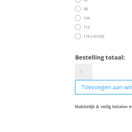
98
104
110
116
(
+
€
3.00
)
Bestelling totaal:
Meisjes
short
jeans
Toevoegen aan wi
strikjes
roze
aantal
Makkelijk & veilig betalen m