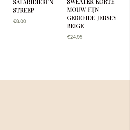
sweater korte
safaridieren
mouw fijn
streep
gebreide jersey
€
8.00
beige
€
24.95