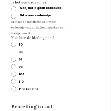
Is het een cadeautje?
Nee, het is geen cadeautje
Dit is een cadeautje
Ik maak er met liefde een mooi
cadeautje van, zodat het uitpakken een
feestje wordt
Kies hier de kledingmaat?
80
86
92
98
104
110
116
(
+
€
3.00
)
Bestelling totaal: