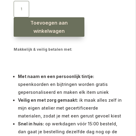
Jongens
short
nio
hydrofiel
bruin
aantal
Toevoegen aan
winkelwagen
Makkelijk & veilig betalen met:
Met naam en een persoonlijk tintje:
speenkoorden en bijtringen worden gratis
gepersonaliseerd en maken elk item uniek
Veilig en met zorg gemaakt:
ik maak alles zelf in
mijn eigen atelier met gecertificeerde
materialen, zodat je met een gerust gevoel kiest
Snel in huis:
op werkdagen vóór 15:00 besteld,
dan gaat je bestelling dezelfde dag nog op de