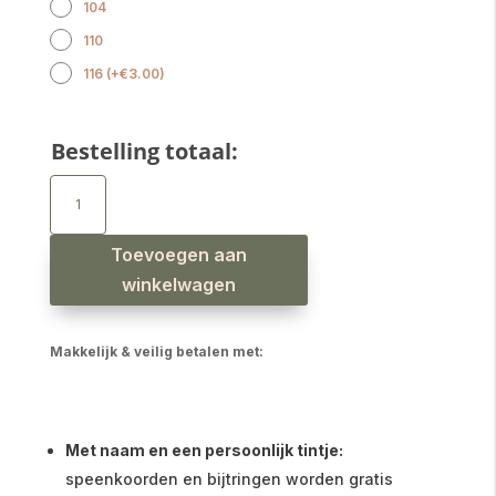
104
110
116
(
+
€
3.00
)
Bestelling totaal:
Jongens
sweater
korte
mouw
raglan
streep
Toevoegen aan
sage
groen
winkelwagen
aantal
Makkelijk & veilig betalen met:
Met naam en een persoonlijk tintje:
speenkoorden en bijtringen worden gratis