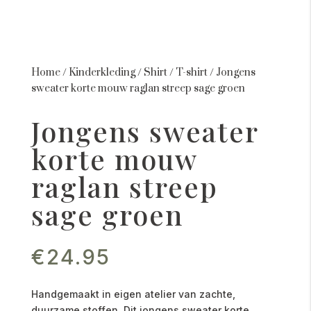
Home
/
Kinderkleding
/
Shirt
/
T-shirt
/
Jongens
sweater korte mouw raglan streep sage groen
Jongens sweater
korte mouw
raglan streep
sage groen
€
24.95
Handgemaakt in eigen atelier van zachte,
duurzame stoffen. Dit jongens sweater korte