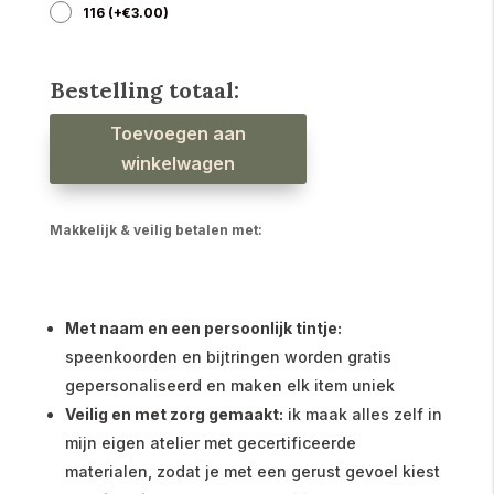
116
(
+
€
3.00
)
Bestelling totaal:
Short
Toevoegen aan
relax
badstof
streep
winkelwagen
sage
groen
aantal
Makkelijk & veilig betalen met:
Met naam en een persoonlijk tintje:
speenkoorden en bijtringen worden gratis
gepersonaliseerd en maken elk item uniek
Veilig en met zorg gemaakt:
ik maak alles zelf in
mijn eigen atelier met gecertificeerde
materialen, zodat je met een gerust gevoel kiest