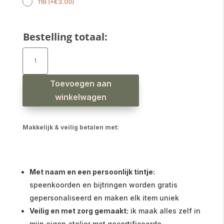
116
(
+
€
3.00
)
Bestelling totaal:
Meisjes
sweater
ruffle
hartjes
terra
aantal
Toevoegen aan
winkelwagen
Makkelijk & veilig betalen met:
Met naam en een persoonlijk tintje:
speenkoorden en bijtringen worden gratis
gepersonaliseerd en maken elk item uniek
Veilig en met zorg gemaakt:
ik maak alles zelf in
mijn eigen atelier met gecertificeerde