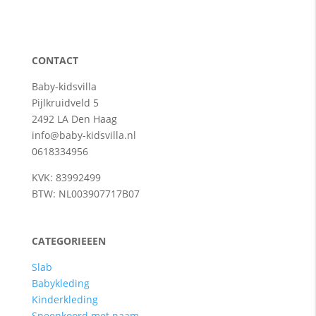
CONTACT
Baby-kidsvilla
Pijlkruidveld 5
2492 LA Den Haag
info@baby-kidsvilla.nl
0618334956
KVK: 83992499
BTW: NL003907717B07
CATEGORIEEEN
Slab
Babykleding
Kinderkleding
Speenkoord met naam