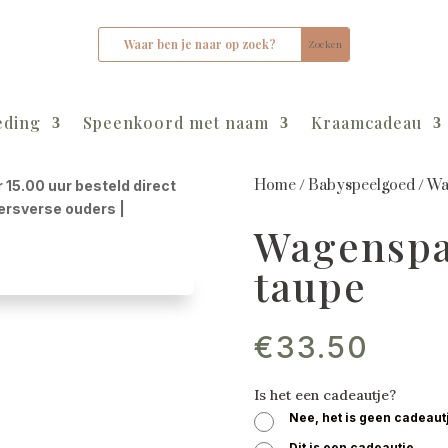
eding
Speenkoord met naam
Kraamcadeau
Home
/
Babyspeelgoed
/
Wa
r 15.00 uur besteld direct
kersverse ouders |
Wagenspa
taupe
€
33.50
Is het een cadeautje?
Nee, het is geen cadeaut
Dit is een cadeautje