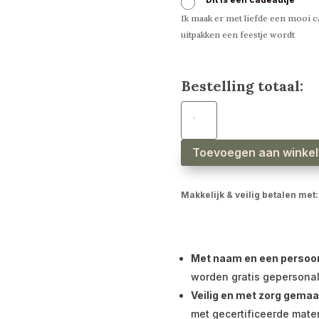
Ik maak er met liefde een mooi ca
uitpakken een feestje wordt
Bestelling totaal:
Wagenspanner
beer
taupe
aantal
Toevoegen aan winke
Makkelijk & veilig betalen met:
Met naam en een persoonli
worden gratis gepersonal
Veilig en met zorg gemaa
met gecertificeerde mater