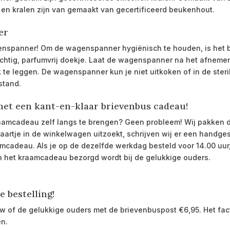
en en kralen zijn van gemaakt van gecertificeerd beukenhout.
er
agenspanner! Om de wagenspanner hygiënisch te houden, is het
htig, parfumvrij doekje.
Laat de wagenspanner na het afnemen 
 te leggen. De wagenspanner kun je niet uitkoken of in de steri
stand.
 met een kant-en-klaar brievenbus cadeau!
kraamcadeau zelf langs te brengen? Geen probleem! Wij pakken
 kaartje in de winkelwagen uitzoekt, schrijven wij er een hand
amcadeau. Als je op de dezelfde werkdag besteld voor 14.00 uur
n het kraamcadeau bezorgd wordt bij de gelukkige ouders.
e bestelling!
ouw of de gelukkige ouders met de brievenbuspost
€
6,95. Het fa
en.