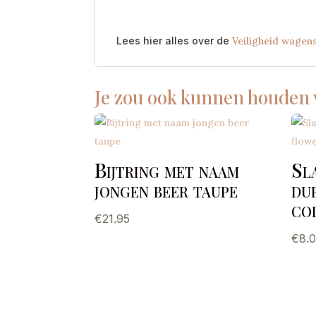
Lees hier alles over de
Veiligheid wagen
Je zou ook kunnen houden
Bijtring met naam
Sl
jongen beer taupe
du
co
€
21.95
€
8.