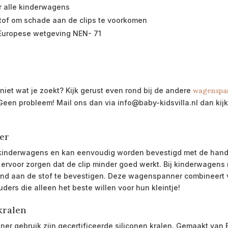
r alle kinderwagens
stof om schade aan de clips te voorkomen
e Europese wetgeving NEN- 71
iet wat je zoekt? Kijk gerust even rond bij de andere
wagenspa
? Geen probleem! Mail ons dan via info@baby-kidsvilla.nl dan k
er
 kinderwagens en kan eenvoudig worden bevestigd met de handi
an ervoor zorgen dat de clip minder goed werkt. Bij kinderwagens 
and aan de stof te bevestigen. Deze wagenspanner combineert veil
ders die alleen het beste willen voor hun kleintje!
kralen
er gebruik zijn gecertificeerde siliconen kralen. Gemaakt van BP