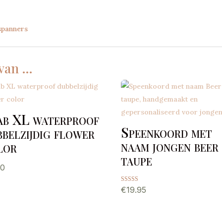
spanners
 van …
ab XL waterproof
Speenkoord met
bbelzijdig flower
naam jongen beer
lor
taupe
00
Gewaardeerd
€
19.95
5.00
uit 5