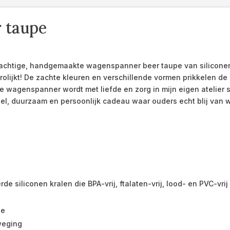
 taupe
achtige, handgemaakte wagenspanner beer taupe van siliconen 
lijkt! De zachte kleuren en verschillende vormen prikkelen de 
ke wagenspanner wordt met liefde en zorg in mijn eigen atelier
neel, duurzaam en persoonlijk cadeau waar ouders echt blij va
de siliconen kralen die BPA-vrij, ftalaten-vrij, lood- en PVC-vri
pe
eweging