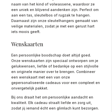
naam
van
het
kind
of
volwassene,
waardoor
ze
een
uniek
en
blijvend
aandenken
zijn.
Perfect
om
aan
een
tas,
sleutelbos
of
rugzak
te
hangen.
Daarnaast
zijn
onze
sleutelhangers
gemaakt
van
veilige
materialen,
zodat
je
met
een
gerust
hart
iets
moois
geeft.
Wenskaarten
Een
persoonlijke
boodschap
doet
altijd
goed.
Onze
wenskaarten
zijn
speciaal
ontworpen
om
je
gelukwensen,
liefde
of
bedankje
op
een
stijlvolle
en
originele
manier
over
te
brengen.
Combineer
een
wenskaart
met
een
van
onze
gepersonaliseerde
cadeaus
voor
een
compleet
en
onvergetelijk
pakket.
Bij
ons
draait
het
om
persoonlijke
aandacht
en
kwaliteit.
Elk
cadeau
straalt
liefde
en
zorg
uit,
zodat
jij
iemand
écht
een
glimlach
kunt
bezorgen.