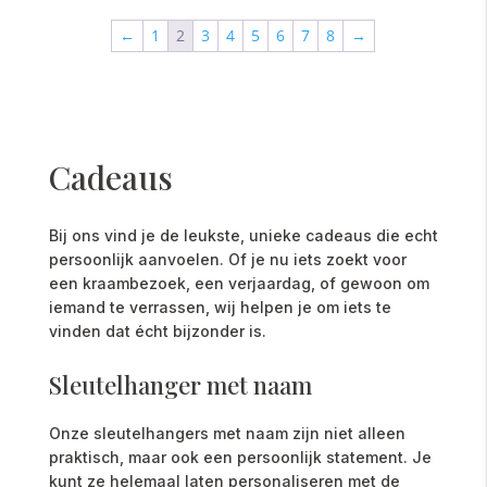
←
1
2
3
4
5
6
7
8
→
Cadeaus
Bij
ons
vind
je
de
leukste,
unieke
cadeaus
die
echt
persoonlijk
aanvoelen.
Of
je
nu
iets
zoekt
voor
een
kraambezoek,
een
verjaardag,
of
gewoon
om
iemand
te
verrassen,
wij
helpen
je
om
iets
te
vinden
dat
écht
bijzonder
is.
Sleutelhanger
met
naam
Onze
sleutelhangers
met
naam
zijn
niet
alleen
praktisch,
maar
ook
een
persoonlijk
statement.
Je
kunt
ze
helemaal
laten
personaliseren
met
de