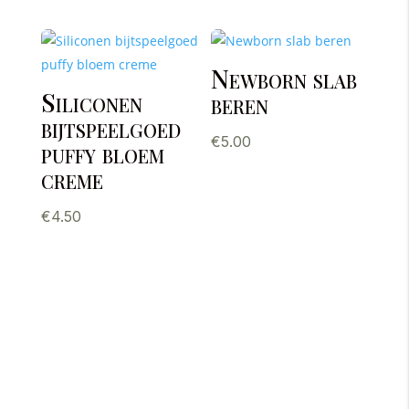
Newborn slab
Siliconen
beren
bijtspeelgoed
€
5.00
puffy bloem
creme
€
4.50