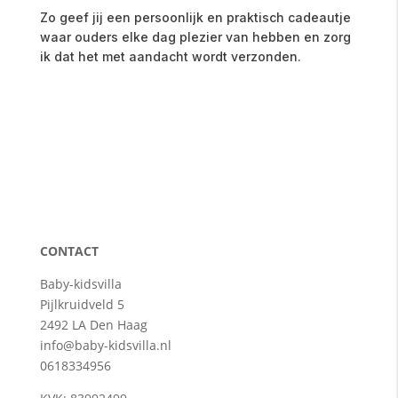
Zo
geef
jij
een
persoonlijk
en
praktisch
cadeautje
waar
ouders
elke
dag
plezier
van
hebben
en
zorg
ik
dat
het
met
aandacht
wordt
verzonden.
CONTACT
Baby-kidsvilla
Pijlkruidveld 5
2492 LA Den Haag
info@baby-kidsvilla.nl
0618334956