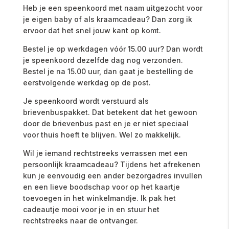
Heb
je
een
speenkoord
met
naam
uitgezocht
voor
je
eigen
baby
of
als
kraamcadeau?
Dan
zorg
ik
ervoor
dat
het
snel
jouw
kant
op
komt.
Bestel
je
op
werkdagen
vóór
15.00
uur
?
Dan
wordt
je
speenkoord
dezelfde
dag
nog
verzonden
.
Bestel
je
na
15.00
uur
,
dan
gaat
je
bestelling
de
eerstvolgende
werkdag
op
de
post.
Je
speenkoord
wordt
verstuurd
als
brievenbuspakket
.
Dat
betekent
dat
het
gewoon
door
de
brievenbus
past
en
je
er
niet
speciaal
voor
thuis
hoeft
te
blijven.
Wel
zo
makkelijk.
Wil
je
iemand rechtstreeks
verrassen
met
een
persoonlijk
kraamcadeau
?
Tijdens
het
afrekenen
kun
je
eenvoudig
een
ander
bezorgadres
invullen
en
een
lieve
boodschap
voor
op
het
kaartje
toevoegen in het winkelmandje.
Ik
pak
het
cadeautje
mooi
voor
je
in
en
stuur
het
rechtstreeks
naar
de
ontvanger.