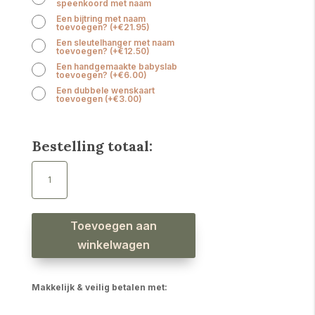
speenkoord met naam
Een bijtring met naam
toevoegen?
(
+
€
21.95
)
Een sleutelhanger met naam
toevoegen?
(
+
€
12.50
)
Een handgemaakte babyslab
toevoegen?
(
+
€
6.00
)
Een dubbele wenskaart
toevoegen
(
+
€
3.00
)
Bestelling totaal:
Speenkoord
met
naam
meisje
sunflowers
naturel
aantal
Toevoegen aan
winkelwagen
Makkelijk & veilig betalen met: