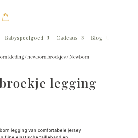
Babyspeelgoed
Cadeaus
Blog
rn kleding
/
newborn broekjes
/
Newborn
broekje legging
rn legging van comfortabele jersey
n fijne elastische tailleband en