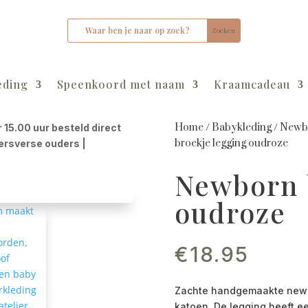
eding
Speenkoord met naam
Kraamcadeau
Home
/
Babykleding
/
Newbo
r 15.00 uur besteld direct
broekje legging oudroze
kersverse ouders |
Newborn 
oudroze
€
18.95
Zachte handgemaakte newbo
katoen. De legging heeft ee