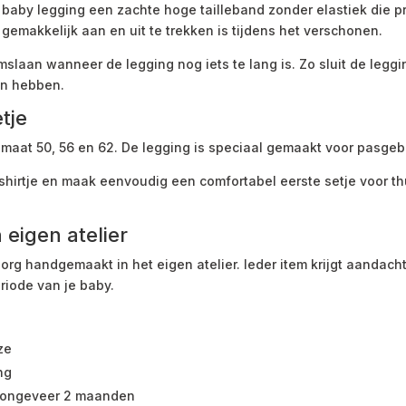
baby legging een zachte hoge tailleband zonder elastiek die pret
 gemakkelijk aan en uit te trekken is tijdens het verschonen.
mslaan wanneer de legging nog iets te lang is. Zo sluit de legg
van hebben.
tje
n maat 50, 56 en 62. De legging is speciaal gemaakt voor pasge
hirtje en maak eenvoudig een comfortabel eerste setje voor th
 eigen atelier
g handgemaakt in het eigen atelier. Ieder item krijgt aandacht 
riode van je baby.
ze
ng
t ongeveer 2 maanden