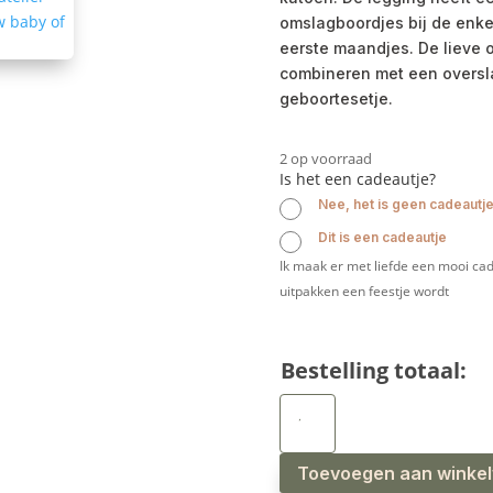
omslagboordjes bij de enkel
eerste maandjes. De lieve o
combineren met een oversla
geboortesetje.
2 op voorraad
Is het een cadeautje?
Nee, het is geen cadeautj
Dit is een cadeautje
Ik maak er met liefde een mooi cad
uitpakken een feestje wordt
Bestelling totaal:
Newborn
broekje
legging
oudroze
aantal
Toevoegen aan winke