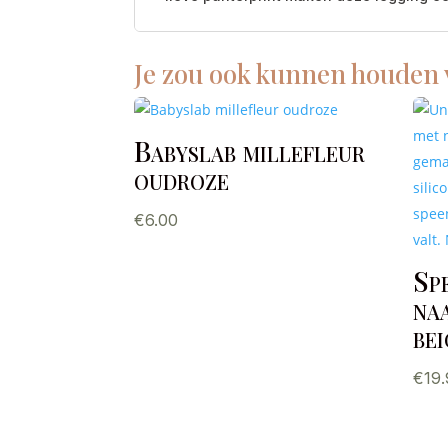
Je zou ook kunnen houden
Babyslab millefleur
oudroze
€
6.00
Sp
naa
be
€
19