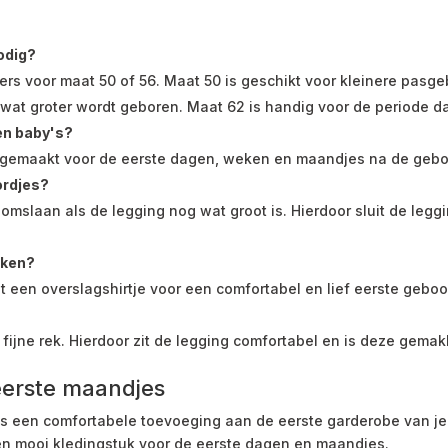
odig?
rs voor maat 50 of 56. Maat 50 is geschikt voor kleinere pasge
aby wat groter wordt geboren. Maat 62 is handig voor de periode d
en baby's?
l gemaakt voor de eerste dagen, weken en maandjes na de gebo
ordjes?
omslaan als de legging nog wat groot is. Hierdoor sluit de legg
aken?
een overslagshirtje voor een comfortabel en lief eerste geboo
fijne rek. Hierdoor zit de legging comfortabel en is deze gemakk
eerste maandjes
s een comfortabele toevoeging aan de eerste garderobe van je 
en mooi kledingstuk voor de eerste dagen en maandjes.