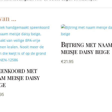
 van …
Bijtring met naa
meisje daisy beige
€
21.95
eenkoord met
m meisje daisy
ige
.95