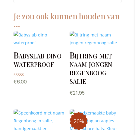
Je zou ook kunnen houden van
…
Babyslab dino
Bijtring met
waterproof
naam jongen
regenboog
salie
Gewaardeerd
€
6.00
5.00
uit 5
€
21.95
20%