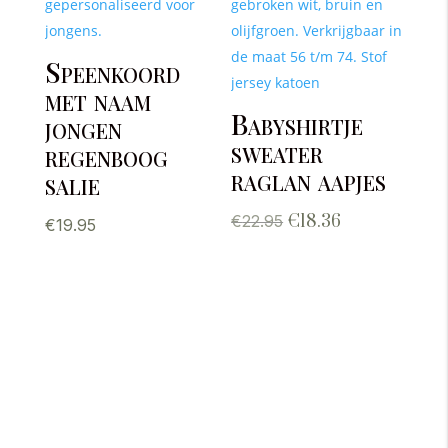
Speenkoord
met naam
Babyshirtje
jongen
sweater
regenboog
raglan aapjes
salie
Oorspronkelijke
Huidige
€
22.95
€
18.36
€
19.95
prijs
prijs
was:
is:
€22.95.
€18.36.