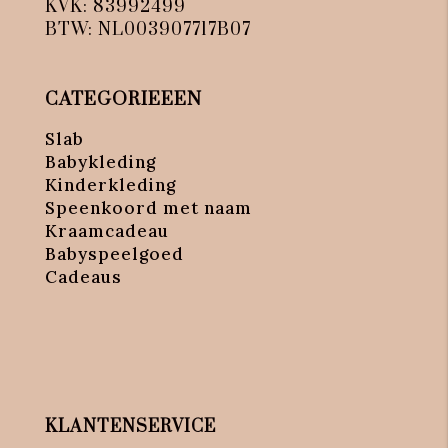
KVK: 83992499
BTW: NL003907717B07
CATEGORIEEEN
Slab
Babykleding
Kinderkleding
Speenkoord met naam
Kraamcadeau
Babyspeelgoed
Cadeaus
KLANTENSERVICE