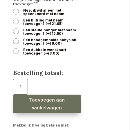
toevoegen??
Nee, ik wil alleen het
speenkoord met naam
Een bijtring met naam
toevoegen?
(
+
€
21.95
)
Een sleutelhanger met naam
toevoegen?
(
+
€
12.50
)
Een handgemaakte babyslab
toevoegen?
(
+
€
6.00
)
Een dubbele wenskaart
toevoegen
(
+
€
3.00
)
Bestelling totaal:
Speenkoord
met
naam
jongen
regenboog
salie
Toevoegen aan
aantal
winkelwagen
Makkelijk & veilig betalen met: