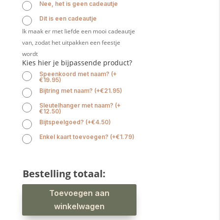
Nee, het is geen cadeautje
Dit is een cadeautje
Ik maak er met liefde een mooi cadeautje
van, zodat het uitpakken een feestje
wordt
Kies hier je bijpassende product?
Speenkoord met naam?
(
+
€
19.95
)
Bijtring met naam?
(
+
€
21.95
)
Sleutelhanger met naam?
(
+
€
12.50
)
Bijtspeelgoed?
(
+
€
4.50
)
Enkel kaart toevoegen?
(
+
€
1.79
)
Bestelling totaal:
Babyslab
Toevoegen aan
boerderij
beige
waterproof
winkelwagen
aantal