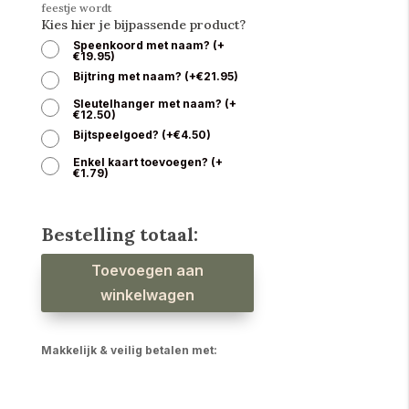
feestje wordt
Kies hier je bijpassende product?
Speenkoord met naam?
(
+
€
19.95
)
Bijtring met naam?
(
+
€
21.95
)
Sleutelhanger met naam?
(
+
€
12.50
)
Bijtspeelgoed?
(
+
€
4.50
)
Enkel kaart toevoegen?
(
+
€
1.79
)
Bestelling totaal:
Babyslab
Toevoegen aan
vlinders
waterproof
aantal
winkelwagen
Makkelijk & veilig betalen met: