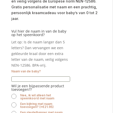
en veilig volgens de Europese norm NEN-12586.
Gratis personalisatie met naam en een prachtig,
persoonlijk kraamcadeau voor baby’s van 0 tot 2
jaar.
Vul hier de naam in van de baby
op het speenkoord?
Let op: Is de naam langer dan 5
letters? Dan vervangen we een
gekleurde kraal door een extra
letter van de naam, veilig volgens
NEN-12586. BPA-vrij.
Naam van de baby?
Wil je een bijpassende product
toevoegen??
Nee, ik wil alleen het
speenkoord met naam
Een bijtring met naam
toevoegen?
(
+
€
21.95
)
Een sleutelhanger met naam