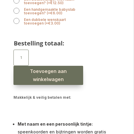
toevoegen?
(
+
€
12.50
)
Een handgemaakte babyslab
toevoegen?
(
+
€
6.00
)
Een dubbele wenskaart
toevoegen
(
+
€
3.00
)
Bestelling totaal:
Speenkoord
met
naam
jongen
koalabeer
aantal
Toevoegen aan
winkelwagen
Makkelijk & veilig betalen met:
Met naam en een persoonlijk tintje:
speenkoorden en bijtringen worden gratis