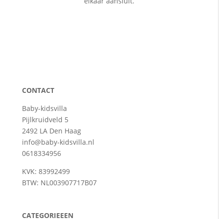
elkaar aansluit.
CONTACT
Baby-kidsvilla
Pijlkruidveld 5
2492 LA Den Haag
info@baby-kidsvilla.nl
0618334956
KVK: 83992499
BTW: NL003907717B07
CATEGORIEEEN