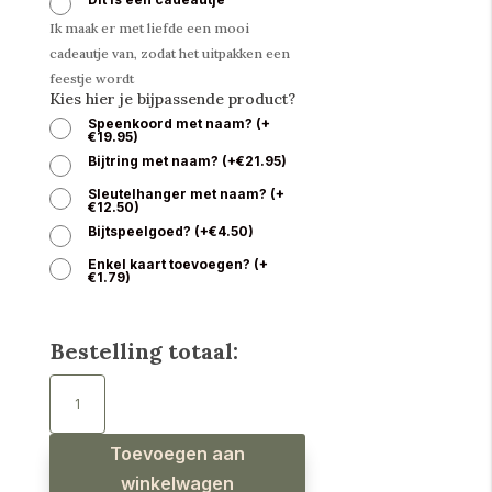
Ik maak er met liefde een mooi
cadeautje van, zodat het uitpakken een
feestje wordt
Kies hier je bijpassende product?
Speenkoord met naam?
(
+
€
19.95
)
Bijtring met naam?
(
+
€
21.95
)
Sleutelhanger met naam?
(
+
€
12.50
)
Bijtspeelgoed?
(
+
€
4.50
)
Enkel kaart toevoegen?
(
+
€
1.79
)
Bestelling totaal:
Babyslab
waterproof
hartjes
terra
aantal
Toevoegen aan
winkelwagen