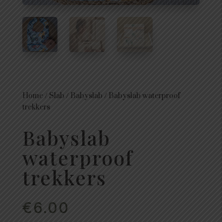
Home
/
Slab
/
Babyslab
/
Babyslab waterproof
trekkers
Babyslab
waterproof
trekkers
€
6.00