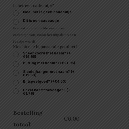
Is het een cadeautje?
Nee, het is geen cadeautje
Dit is een cadeautje
Ik maak er met liefde een mooi
cadeautje van, zodat het uitpakken een
feestje wordt
Kies hier je bijpassende product?
Speenkoord met naam?
(
+
€
19.95
)
Bijtring met naam?
(
+
€
21.95
)
Sleutelhanger met naam?
(
+
€
12.50
)
Bijtspeelgoed?
(
+
€
4.50
)
Enkel kaart toevoegen?
(
+
€
1.79
)
Bestelling
€
6.00
totaal: