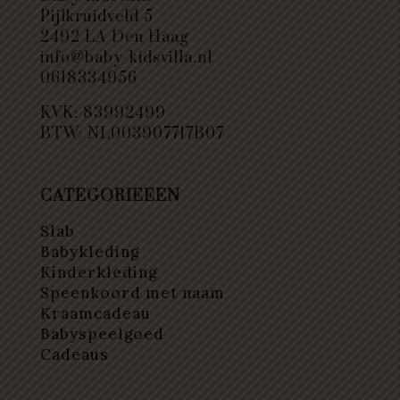
Pijlkruidveld 5
2492 LA Den Haag
info@baby-kidsvilla.nl
0618334956
KVK: 83992499
BTW: NL003907717B07
CATEGORIEEEN
Slab
Babykleding
Kinderkleding
Speenkoord met naam
Kraamcadeau
Babyspeelgoed
Cadeaus