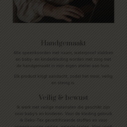
Handgemaakt
Alle speenkoorden met naam, waterproof slabben
en baby- en kinderkleding worden met zorg met
de handgemaakt in mijn eigen atelier aan huis.
Elk product krijgt aandacht, zodat het mooi, veilig
en stevig is.
Veilig & bewust
Ik werk met veilige materialen die geschikt zijn
voor baby’s en kinderen. Voor de kleding gebruik
ik Oeko-Tex gecertificeerde stoffen en voor
speenkoorden veilige, geteste kralen. Alles voelt