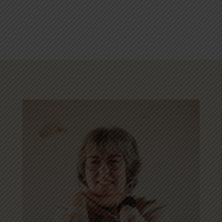
tot
€53.95