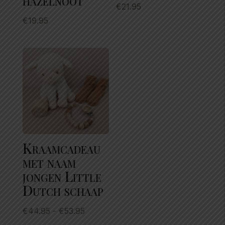
€
21.95
€
19.95
Kraamcadeau
met naam
jongen Little
Dutch schaap
Prijsklasse:
€
44.95
-
€
53.95
€44.95