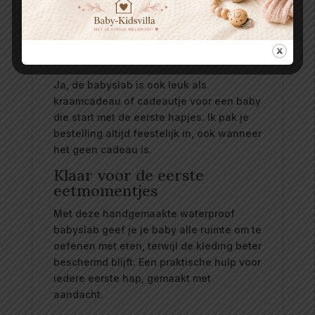
zelfstandig eten en vaak wat meer
knoeien.
Kan ik de babyslab cadeau geven?
Ja, de babyslab is ook leuk als
kraamcadeau of cadeautje voor een baby
die start met de eerste hapjes. Ik pak je
bestelling altijd feestelijk in, ook wanneer
het geen cadeau is.
Klaar voor de eerste
eetmomentjes
Met deze handgemaakte waterproof
babyslab geef je je baby alle ruimte om te
oefenen met eten, terwijl de kleding beter
beschermd blijft. Een praktische hulp voor
iedere eerste hap, gemaakt met
aandacht.