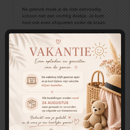
Na gebruik maak je de slab eenvoudig
schoon met een vochtig doekje. Je kunt
hem ook even afspoelen onder de kraan.
Kan een babyslab in de wasmachine?
Ja, de babyslab kan gewassen worden
op een kort programma van 30 graden.
Maar dat hoeft niet iedere dag of na een
eetmoment. Dat is het voordeel van de
afneembare waterafstotende stof.
Wat is het verschil tussen een
babyslab en een slab xl?
De babyslab is gemaakt voor baby's
vanaf 6 maanden en heeft een formaat
van 33 x 22 cm. De slab xl is groter en
geschikt voor kinderen vanaf 1 jaar die