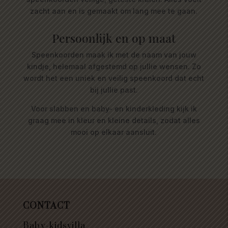
zacht aan en is gemaakt om lang mee te gaan.
Persoonlijk en op maat
Speenkoorden maak ik met de naam van jouw
kindje, helemaal afgestemd op jullie wensen. Zo
wordt het een uniek en veilig speenkoord dat echt
bij jullie past.
Voor slabben en baby- en kinderkleding kijk ik
graag mee in kleur en kleine details, zodat alles
mooi op elkaar aansluit.
CONTACT
Baby-kidsvilla