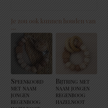
Je zou ook kunnen houden van
…
Speenkoord
Bijtring met
met naam
naam jongen
jongen
regenboog
regenboog
hazelnoot
hazelnoot