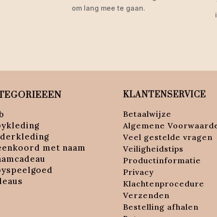
om lang mee te gaan.
TEGORIEEEN
KLANTENSERVICE
b
Betaalwijze
bykleding
Algemene Voorwaard
nderkleding
Veel gestelde vragen
eenkoord met naam
Veiligheidstips
aamcadeau
Productinformatie
byspeelgoed
Privacy
deaus
Klachtenprocedure
Verzenden
Bestelling afhalen