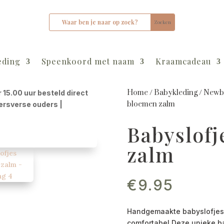
eding
Speenkoord met naam
Kraamcadeau
Home
/
Babykleding
/
Newbo
r 15.00 uur besteld direct
bloemen zalm
kersverse ouders |
Babyslof
zalm
€
9.95
Handgemaakte babyslofjes 
comfortabel.Deze unieke b