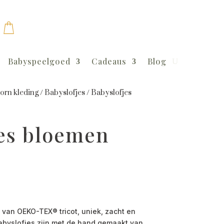
Babyspeelgoed
Cadeaus
Blog
rn kleding
/
Babyslofjes
/
Babyslofjes
jes bloemen
van OEKO-TEX® tricot, uniek, zacht en
abyslofjes zijn met de hand gemaakt van