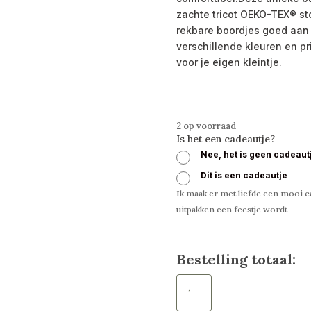
zachte tricot OEKO-TEX® stof
rekbare boordjes goed aan k
verschillende kleuren en pr
voor je eigen kleintje.
2 op voorraad
Is het een cadeautje?
Nee, het is geen cadeaut
Dit is een cadeautje
Ik maak er met liefde een mooi ca
uitpakken een feestje wordt
Bestelling totaal:
Babyslofjes
bloemen
zalm
aantal