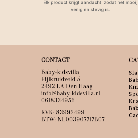
Elk product krijgt aandacht, zodat het mooi,
veilig en stevig is.
CONTACT
CA
Baby-kidsvilla
Sla
Pijlkruidveld 5
Ba
2492 LA Den Haag
Ki
info@baby-kidsvilla.nl
Sp
0618334956
Kr
Ba
KVK: 83992499
Ca
BTW: NL003907717B07