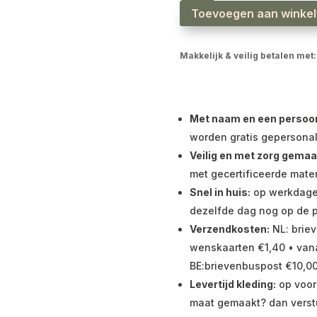
Toevoegen aan winke
Makkelijk & veilig betalen met:
Met naam en een persoonli
worden gratis gepersonal
Veilig en met zorg gemaa
met gecertificeerde mater
Snel in huis:
op werkdagen 
dezelfde dag nog op de p
Verzendkosten:
NL: briev
wenskaarten €1,40 • vana
BE:brievenbuspost €10,00
Levertijd kleding:
op voor
maat gemaakt? dan verst