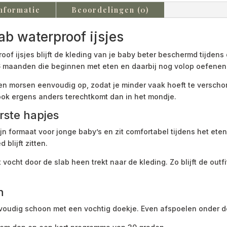
nformatie
Beoordelingen (0)
b waterproof ijsjes
 ijsjes blijft de kleding van je baby beter beschermd tijdens 
 6 maanden die beginnen met eten en daarbij nog volop oefene
n morsen eenvoudig op, zodat je minder vaak hoeft te verschone
ok ergens anders terechtkomt dan in het mondje.
rste hapjes
n formaat voor jonge baby’s en zit comfortabel tijdens het et
blijft zitten.
ocht door de slab heen trekt naar de kleding. Zo blijft de outfit
n
oudig schoon met een vochtig doekje. Even afspoelen onder d