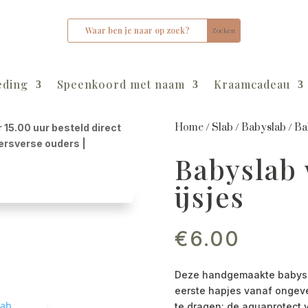
eding
Speenkoord met naam
Kraamcadeau
Home
/
Slab
/
Babyslab
/
Ba
r 15.00 uur besteld direct
kersverse ouders |
Babyslab
ijsjes
€
6.00
Deze handgemaakte babyslab
eerste hapjes vanaf ongev
te dragen: de aquaprotect v