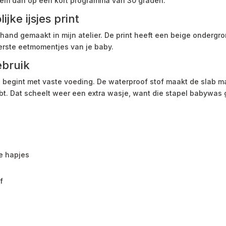
hem dan op een kort programma van 30 graden.
ke ijsjes print
 hand gemaakt in mijn atelier. De print heeft een beige ondergr
 eerste eetmomentjes van je baby.
ebruik
 begint met vaste voeding. De waterproof stof maakt de slab mak
t. Dat scheelt weer een extra wasje, want die stapel babywas g
te hapjes
f