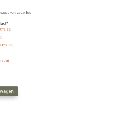
eautje van, zodat het
duct?
€
19.95
)
5
)
+
€
12.50
)
€
1.79
)
lwagen