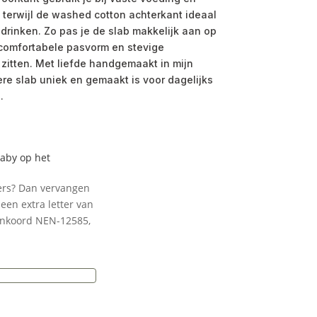
terwijl de washed cotton achterkant ideaal
 drinken. Zo pas je de slab makkelijk aan op
comfortabele pasvorm en stevige
d zitten. Met liefde handgemaakt in mijn
ere slab uniek en gemaakt is voor dagelijks
.
baby op het
ters? Dan vervangen
een extra letter van
enkoord NEN-12585,
e