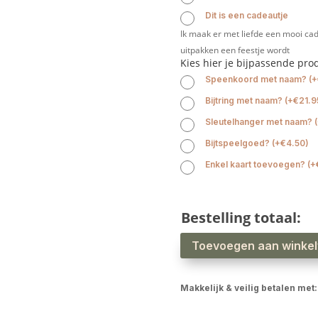
Dit is een cadeautje
Ik maak er met liefde een mooi cad
uitpakken een feestje wordt
Kies hier je bijpassende pro
Speenkoord met naam?
(
+
Bijtring met naam?
(
+
€
21.9
Sleutelhanger met naam?
(
Bijtspeelgoed?
(
+
€
4.50
)
Enkel kaart toevoegen?
(
+
Bestelling totaal:
Babyslab
Toevoegen aan winke
waterproof
ijsjes
aantal
Makkelijk & veilig betalen met: