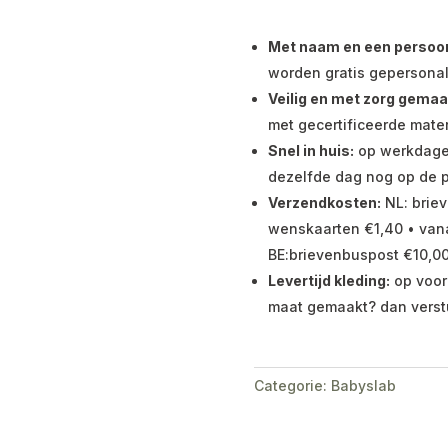
Met naam en een persoonli
worden gratis gepersonal
Veilig en met zorg gemaa
met gecertificeerde mater
Snel in huis:
op werkdagen 
dezelfde dag nog op de p
Verzendkosten:
NL: briev
wenskaarten €1,40 • vana
BE:brievenbuspost €10,00
Levertijd kleding:
op voor
maat gemaakt? dan verst
Categorie:
Babyslab