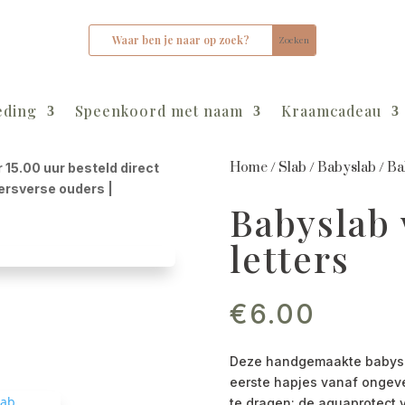
eding
Speenkoord met naam
Kraamcadeau
Home
/
Slab
/
Babyslab
/
Ba
r 15.00 uur besteld direct
kersverse ouders |
Babyslab
letters
€
6.00
Deze handgemaakte babyslab
eerste hapjes vanaf ongev
te dragen: de aquaprotect v