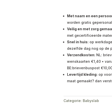
Met naam en een persoonli
worden gratis gepersonal
Veilig en met zorg gemaa
met gecertificeerde mater
Snel in huis:
op werkdagen 
dezelfde dag nog op de p
Verzendkosten:
NL: briev
wenskaarten €1,40 • vana
BE:brievenbuspost €10,00
Levertijd kleding:
op voor
maat gemaakt? dan verst
Categorie:
Babyslab