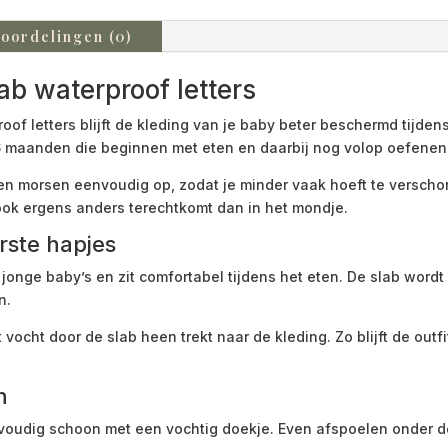
oordelingen (0)
b waterproof letters
 letters blijft de kleding van je baby beter beschermd tijdens
 6 maanden die beginnen met eten en daarbij nog volop oefene
n morsen eenvoudig op, zodat je minder vaak hoeft te verschone
ok ergens anders terechtkomt dan in het mondje.
rste hapjes
 jonge baby’s en zit comfortabel tijdens het eten. De slab wor
n.
ocht door de slab heen trekt naar de kleding. Zo blijft de outfit
n
oudig schoon met een vochtig doekje. Even afspoelen onder d