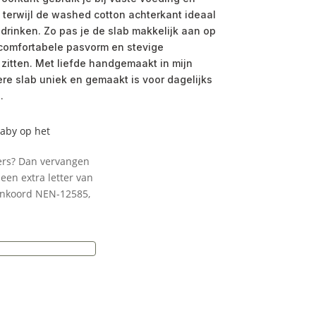
terwijl de washed cotton achterkant ideaal
 drinken. Zo pas je de slab makkelijk aan op
comfortabele pasvorm en stevige
d zitten. Met liefde handgemaakt in mijn
ere slab uniek en gemaakt is voor dagelijks
.
baby op het
ters? Dan vervangen
een extra letter van
enkoord NEN-12585,
e