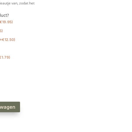
eautje van, zodat het
duct?
€
19.95
)
5
)
+
€
12.50
)
€
1.79
)
lwagen