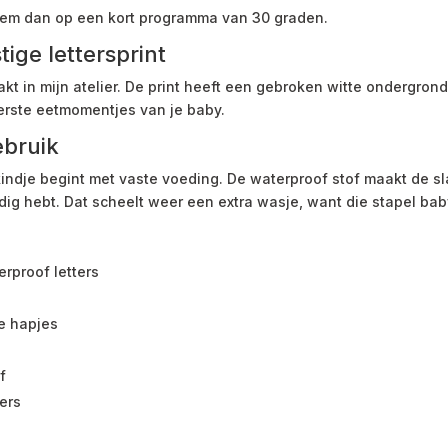
hem dan op een kort programma van 30 graden.
ge lettersprint
kt in mijn atelier. De print heeft een gebroken witte ondergrond
 eerste eetmomentjes van je baby.
ebruik
ndje begint met vaste voeding. De waterproof stof maakt de sla
dig hebt. Dat scheelt weer een extra wasje, want die stapel ba
rproof letters
te hapjes
f
ters