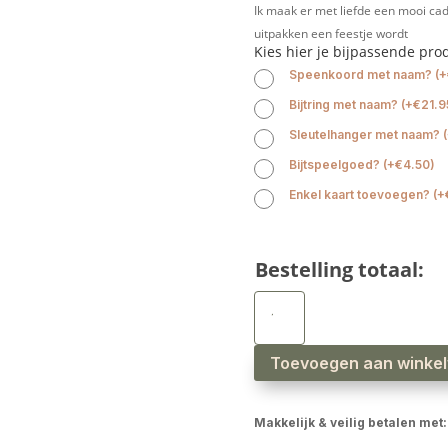
Ik maak er met liefde een mooi cad
uitpakken een feestje wordt
Kies hier je bijpassende pro
Speenkoord met naam?
(
+
Bijtring met naam?
(
+
€
21.9
Sleutelhanger met naam?
(
Bijtspeelgoed?
(
+
€
4.50
)
Enkel kaart toevoegen?
(
+
Bestelling totaal:
Babyslab
waterproof
letters
aantal
Toevoegen aan winke
Makkelijk & veilig betalen met: