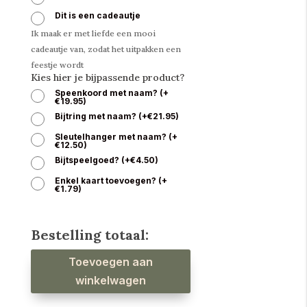
Dit is een cadeautje
Ik maak er met liefde een mooi
cadeautje van, zodat het uitpakken een
feestje wordt
Kies hier je bijpassende product?
Speenkoord met naam?
(
+
€
19.95
)
Bijtring met naam?
(
+
€
21.95
)
Sleutelhanger met naam?
(
+
€
12.50
)
Bijtspeelgoed?
(
+
€
4.50
)
Enkel kaart toevoegen?
(
+
€
1.79
)
Bestelling totaal:
Babyslab
Toevoegen aan
waterproof
croissant
aantal
winkelwagen