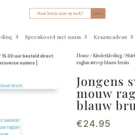
eding
Speenkoord met naam
Kraamcadeau
Home
/
Kinderkleding
/
Shir
r 15.00 uur besteld direct
raglan streep blauw bruin
kersverse ouders |
Jongens s
mouw rag
blauw br
€
24.95