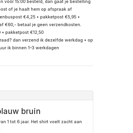
vóór 15:00 besteld, dan gaat je bestelling
ost of je haalt hem op afspraak af
enbuspost €4,25 • pakketpost €5,95 •
f €60,- betaal je geen verzendkosten.
 • pakketpost €12,50
raad? dan verzend ik dezelfde werkdag • op
uur ik binnen 1–3 werkdagen
blauw bruin
1 tot 6 jaar. Het shirt voelt zacht aan
.