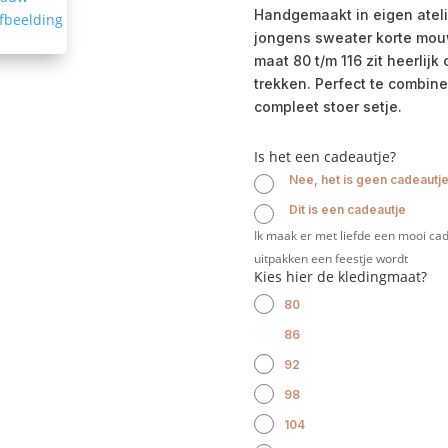
Handgemaakt in eigen ateli
jongens sweater korte mouw
maat 80 t/m 116 zit heerlijk
trekken. Perfect te combine
compleet stoer setje.
Is het een cadeautje?
Nee, het is geen cadeautj
Dit is een cadeautje
Ik maak er met liefde een mooi cad
uitpakken een feestje wordt
Kies hier de kledingmaat?
80
86
92
98
104