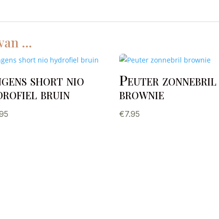
 van …
ngens short nio
Peuter zonnebril
drofiel bruin
brownie
.95
€
7.95