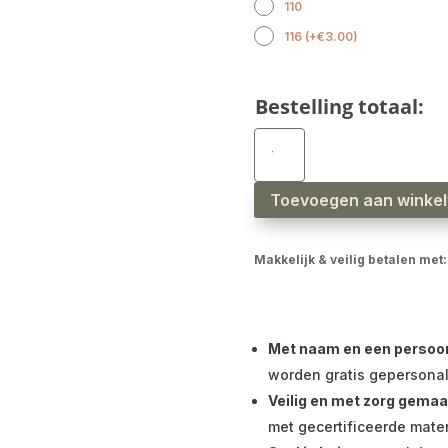
110
116
(
+
€
3.00
)
Bestelling totaal:
Jongens
sweater
korte
mouw
raglan
streep
Toevoegen aan winke
blauw
bruin
aantal
Makkelijk & veilig betalen met:
Met naam en een persoonli
worden gratis gepersonal
Veilig en met zorg gemaa
met gecertificeerde mater