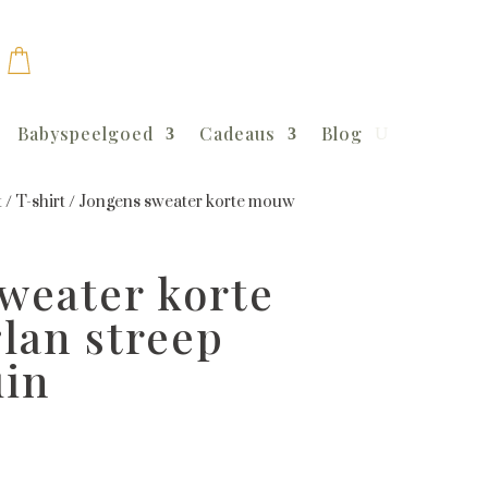
Babyspeelgoed
Cadeaus
Blog
t
/
T-shirt
/
Jongens sweater korte mouw
weater korte
lan streep
uin