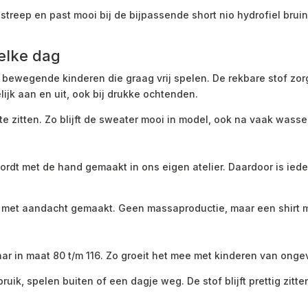
 streep en past mooi bij de bijpassende short nio hydrofiel bruin
elke dag
ewegende kinderen die graag vrij spelen. De rekbare stof zorgt
ijk aan en uit, ook bij drukke ochtenden.
 te zitten. Zo blijft de sweater mooi in model, ook na vaak wasse
dt met de hand gemaakt in ons eigen atelier. Daardoor is ieder
k met aandacht gemaakt. Geen massaproductie, maar een shirt m
r in maat 80 t/m 116. Zo groeit het mee met kinderen van ongeve
ruik, spelen buiten of een dagje weg. De stof blijft prettig zitt