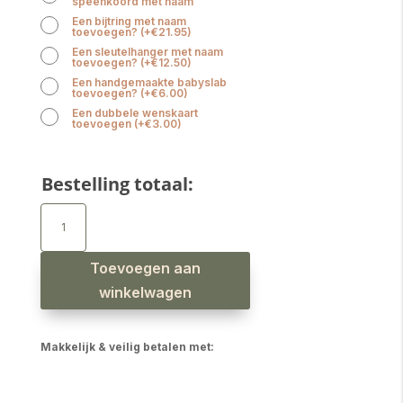
speenkoord met naam
Een bijtring met naam
toevoegen?
(
+
€
21.95
)
Een sleutelhanger met naam
toevoegen?
(
+
€
12.50
)
Een handgemaakte babyslab
toevoegen?
(
+
€
6.00
)
Een dubbele wenskaart
toevoegen
(
+
€
3.00
)
Bestelling totaal:
Speenkoord
met
naam
jongen
uil
donker
Toevoegen aan
oudgroen
aantal
winkelwagen
Makkelijk & veilig betalen met: