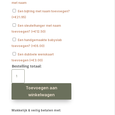
met naam
Een bijtring met naam toevoegen?
(
+
€
21.95
)
Een sleutelhanger met naam
toevoegen?
(
+
€
12.50
)
Een handgemaakte babyslab
toevoegen?
(
+
€
6.00
)
Een dubbele wenskaart
toevoegen
(
+
€
3.00
)
Bestelling totaal:
Speenkoord
met
naam
meisje
daisy
wit
Toevoegen aan
aantal
winkelwagen
Makkelijk & veilig betalen met: