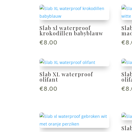
Slab xl waterproof
Sla
krokodillen babyblauw
mad
€
8.00
€
8
Slab XL waterproof
Sla
olifant
oli
€
8.00
€
8
Sla