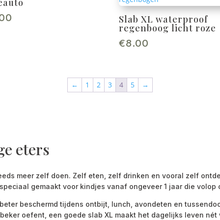
eauto
.00
Slab XL waterproof
regenboog licht roze
€
8.00
←
1
2
3
4
5
→
ge eters
eds meer zelf doen. Zelf eten, zelf drinken en vooral zelf ontde
s speciaal gemaakt voor kindjes vanaf ongeveer 1 jaar die volop
g beter beschermd tijdens ontbijt, lunch, avondeten en tussendoo
beker oefent, een goede slab XL maakt het dagelijks leven nét 