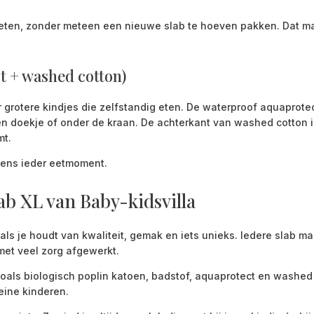
 eten, zonder meteen een nieuwe slab te hoeven pakken. Dat maa
t + washed cotton)
 grotere kindjes die zelfstandig eten. De waterproof aquaprotect
 doekje of onder de kraan. De achterkant van washed cotton is 
mt.
ijdens ieder eetmoment.
ab XL van Baby-kidsvilla
als je houdt van kwaliteit, gemak en iets unieks. Iedere slab maa
met veel zorg afgewerkt.
als biologisch poplin katoen, badstof, aquaprotect en washed c
eine kinderen.