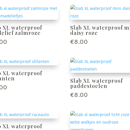
b XL waterproof
Slab XL waterproof m
elief zalmroze
daisy roze
.00
€
8.00
b XL waterproof
fanten
Slab XL waterproof
paddestoelen
.00
€
8.00
b XL waterproof