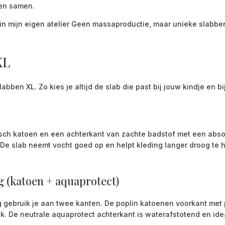
en samen.
in mijn eigen atelier Geen massaproductie, maar unieke slabben 
XL
slabben XL. Zo kies je altijd de slab die past bij jouw kindje en 
isch katoen en een achterkant van zachte badstof met een abso
. De slab neemt vocht goed op en helpt kleding langer droog te 
g (katoen + aquaprotect)
 gebruik je aan twee kanten. De poplin katoenen voorkant met p
k. De neutrale aquaprotect achterkant is waterafstotend en idea