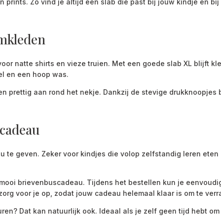
 prints. Zo vind je altijd een slab die past bij jouw kindje én bij
omkleden
 voor natte shirts en vieze truien. Met een goede slab XL blijft
sel en een hoop was.
en prettig aan rond het nekje. Dankzij de stevige drukknoopjes b
 cadeau
 te geven. Zeker voor kindjes die volop zelfstandig leren eten 
een mooi brievenbuscadeau. Tijdens het bestellen kun je eenvoud
zorg voor je op, zodat jouw cadeau helemaal klaar is om te verr
ren? Dat kan natuurlijk ook. Ideaal als je zelf geen tijd hebt o