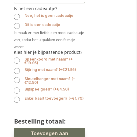
Is het een cadeautje?
Nee, het is geen cadeautje
Dit is een cadeautje
Ik maak er met liefde een mooi cadeautje
van, zodat het uitpakken een feestje
wordt
Kies hier je bijpassende product?
Speenkoord met naam?
(
+
€
19.95
)
Bijtring met naam?
(
+
€
21.95
)
Sleutelhanger met naam?
(
+
€
12.50
)
Bijtspeelgoed?
(
+
€
4.50
)
Enkel kaart toevoegen?
(
+
€
1.79
)
Bestelling totaal:
Slab
Toevoegen aan
xl
waterproof