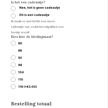
Is het een cadeautje?
Nee, het is geen cadeautje
Dit is een cadeautje
Ik maak er met liefde een mooi
cadeautje van, zodat het uitpakken een
feestje wordt
Kies hier de kledingmaat?
80
86
92
98
104
110
116
(
+
€
3.00
)
Bestelling totaal: