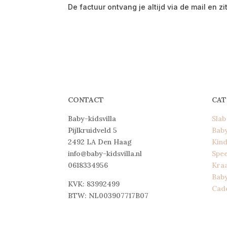
De factuur ontvang je altijd via de mail en zi
CONTACT
CAT
Baby-kidsvilla
Slab
Pijlkruidveld 5
Bab
2492 LA Den Haag
Kind
info@baby-kidsvilla.nl
Spe
0618334956
Kra
Bab
KVK: 83992499
Cad
BTW: NL003907717B07