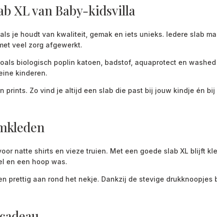
ab XL van Baby-kidsvilla
als je houdt van kwaliteit, gemak en iets unieks. Iedere slab maa
met veel zorg afgewerkt.
als biologisch poplin katoen, badstof, aquaprotect en washed c
eine kinderen.
 prints. Zo vind je altijd een slab die past bij jouw kindje én bij
omkleden
 voor natte shirts en vieze truien. Met een goede slab XL blijft
sel en een hoop was.
en prettig aan rond het nekje. Dankzij de stevige drukknoopjes b
 cadeau