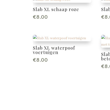
Slab XL schaap roze
Sla
€
8.00
€
8
Slab XL waterpoof
voertuigen
Sla
bet
€
8.00
€
8