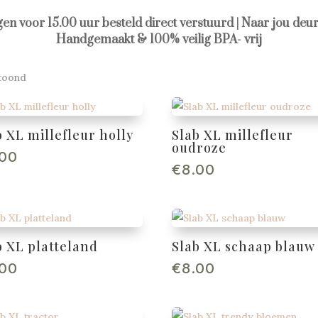
agen voor 15.00 uur besteld direct verstuurd | Naar jou deur
Handgemaakt & 100% veilig BPA- vrij
etoond
b XL millefleur holly
Slab XL millefleur
oudroze
.00
€
8.00
b XL platteland
Slab XL schaap blauw
.00
€
8.00