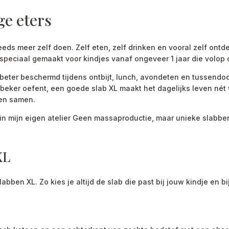
ge eters
eds meer zelf doen. Zelf eten, zelf drinken en vooral zelf ontde
s speciaal gemaakt voor kindjes vanaf ongeveer 1 jaar die volop
g beter beschermd tijdens ontbijt, lunch, avondeten en tussendoo
beker oefent, een goede slab XL maakt het dagelijks leven nét 
en samen.
in mijn eigen atelier Geen massaproductie, maar unieke slabben 
XL
slabben XL. Zo kies je altijd de slab die past bij jouw kindje en 