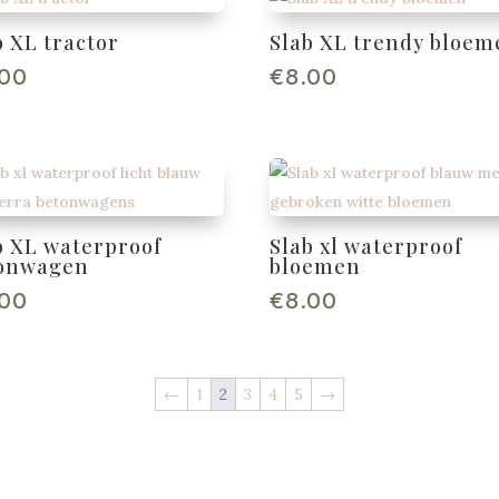
b XL tractor
Slab XL trendy bloem
.00
€
8.00
b XL waterproof
Slab xl waterproof
onwagen
bloemen
.00
€
8.00
←
1
2
3
4
5
→