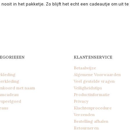
t nooit in het pakketje. Zo blijft het echt een cadeautje om uit t
EGORIEEEN
KLANTENSERVICE
Betaalwijze
ykleding
Algemene Voorwaarden
erkleding
Veel gestelde vragen
enkoord met naam
Veiligheidstips
amcadeau
Productinformatie
yspeelgoed
Privacy
eaus
Klachtenprocedure
Verzenden
Bestelling afhalen
Retourneren