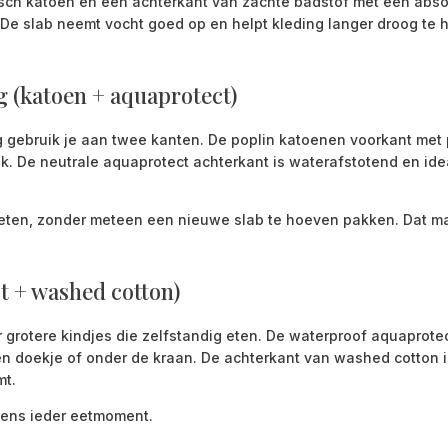
isch katoen en een achterkant van zachte badstof met een abso
. De slab neemt vocht goed op en helpt kleding langer droog te 
g (katoen + aquaprotect)
 gebruik je aan twee kanten. De poplin katoenen voorkant met p
k. De neutrale aquaprotect achterkant is waterafstotend en idea
 eten, zonder meteen een nieuwe slab te hoeven pakken. Dat maa
t + washed cotton)
 grotere kindjes die zelfstandig eten. De waterproof aquaprotect
 doekje of onder de kraan. De achterkant van washed cotton is 
mt.
ijdens ieder eetmoment.