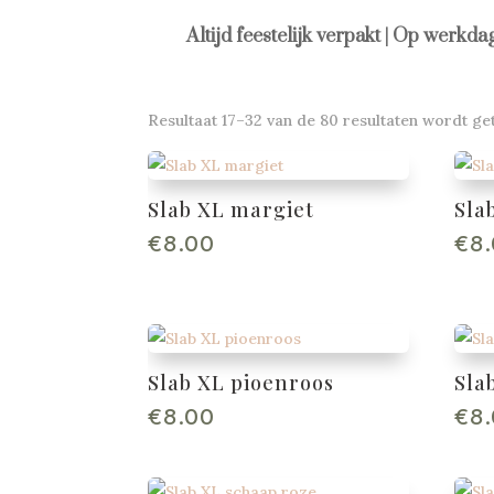
Altijd feestelijk verpakt | Op werkd
Resultaat 17–32 van de 80 resultaten wordt g
Slab XL margiet
Sla
€
8.00
€
8
Slab XL pioenroos
Sla
€
8.00
€
8