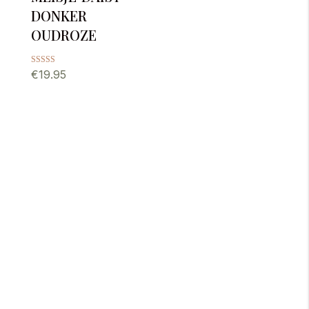
donker
oudroze
Gewaardeerd
€
19.95
5.00
uit 5