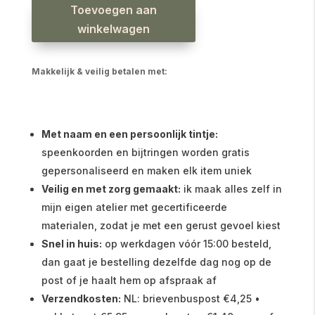
Slab
Toevoegen aan
XL
millefleur
oudroze
winkelwagen
aantal
Makkelijk & veilig betalen met:
Met naam en een persoonlijk tintje:
speenkoorden en bijtringen worden gratis
gepersonaliseerd en maken elk item uniek
Veilig en met zorg gemaakt:
ik maak alles zelf in
mijn eigen atelier met gecertificeerde
materialen, zodat je met een gerust gevoel kiest
Snel in huis:
op werkdagen vóór 15:00 besteld,
dan gaat je bestelling dezelfde dag nog op de
post of je haalt hem op afspraak af
Verzendkosten:
NL: brievenbuspost €4,25 •