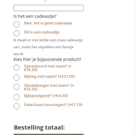
Is het een cadeautje?
Nee, het is geen cadeautje
Dit is een cadeautje
Ik maak er met liefde een mooi cadeautje
van, zodat het uitpakken een feestje
wordt
Kies hier je bijpassende product?
Speenkoord met naam?
(
+
€
19.95
)
Bijtring met naam?
(
+
€
21.95
)
Sleutelhanger met naam?
(
+
€
12.50
)
Bijtspeelgoed?
(
+
€
4.50
)
Enkel kaart toevoegen?
(
+
€
1.79
)
Bestelling totaal: