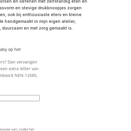
morsen en oefenen met zelfstandig eten en
pasvorm en stevige drukknoopjes zorgen
tten, ook bij enthousiaste eters en kleine
e handgemaakt in mijn eigen atelier,
, duurzaam en met zorg gemaakt is.
baby op het
ters? Dan vervangen
een extra letter van
enkoord NEN-12585,
e
eautje van, zodat het