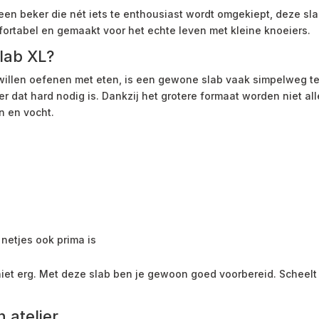
f een beker die nét iets te enthousiast wordt omgekiept, deze s
fortabel en gemaakt voor het echte leven met kleine knoeiers.
lab XL?
illen oefenen met eten, is een gewone slab vaak simpelweg te 
 dat hard nodig is. Dankzij het grotere formaat worden niet all
n en vocht.
netjes ook prima is
 niet erg. Met deze slab ben je gewoon goed voorbereid. Scheel
 atelier