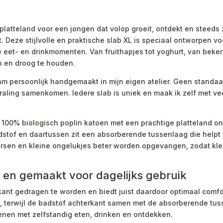
platteland voor een jongen dat volop groeit, ontdekt en steeds 
 Deze stijlvolle en praktische slab XL is speciaal ontworpen vo
e eet- en drinkmomenten. Van fruithapjes tot yoghurt, van bekert
n en droog te houden.
jam persoonlijk handgemaakt in mijn eigen atelier. Geen stand
raling samenkomen. Iedere slab is uniek en maak ik zelf met veel
 100% biologisch poplin katoen met een prachtige platteland on
dstof en daartussen zit een absorberende tussenlaag die help
orsen en kleine ongelukjes beter worden opgevangen, zodat kled
 en gemaakt voor dagelijks gebruik
kant gedragen te worden en biedt juist daardoor optimaal comf
, terwijl de badstof achterkant samen met de absorberende tu
fenen met zelfstandig eten, drinken en ontdekken.