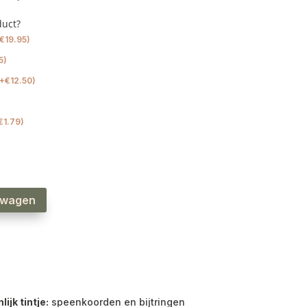
duct?
€
19.95
)
5
)
+
€
12.50
)
€
1.79
)
lwagen
jk tintje:
speenkoorden en bijtringen