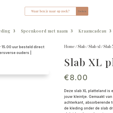
eding
Speenkoord met naam
Kraamcadeau
Home
/
Slab
/
Slab-xl
/
Slab 
r 15.00 uur besteld direct
kersverse ouders |
Slab XL p
€
8.00
Deze slab XL platteland is 
jouw kleintje. Gemaakt van
achterkant, absorberende t
de kleding onder de slab d