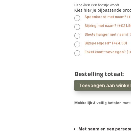
uitpakken een feestje wordt
Kies hier je bijpassende pro
Speenkoord met naam?
(
+
Bijtring met naam?
(
+
€
21.9
Sleutelhanger met naam?
(
Bijtspeelgoed?
(
+
€
4.50
)
Enkel kaart toevoegen?
(
+
Bestelling totaal:
Slab
Toevoegen aan winke
XL
platteland
aantal
Makkelijk & veilig betalen met:
Met naam en een persoonli