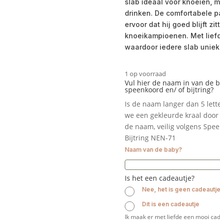
slab ideaal voor knoeien, 
drinken. De comfortabele 
ervoor dat hij goed blijft zi
knoeikampioenen. Met liefd
waardoor iedere slab uniek
1 op voorraad
Vul hier de naam in van de 
speenkoord en/ of bijtring?
Is de naam langer dan 5 let
we een gekleurde kraal door 
de naam, veilig volgens Spe
Bijtring NEN-71
Naam van de baby?
Is het een cadeautje?
Nee, het is geen cadeautj
Dit is een cadeautje
Ik maak er met liefde een mooi cad