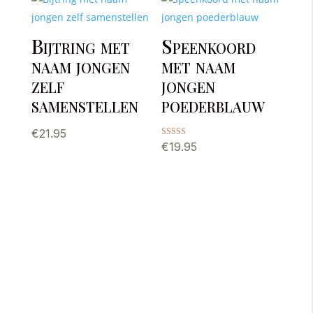
Bijtring met
Speenkoord
naam jongen
met naam
zelf
jongen
samenstellen
poederblauw
€
21.95
Gewaardeerd
€
19.95
5.00
uit 5