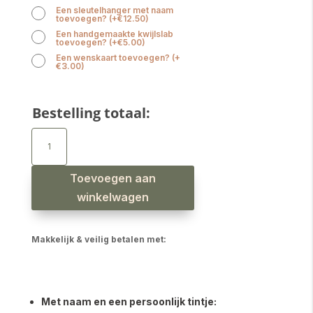
Een sleutelhanger met naam
toevoegen?
(
+
€
12.50
)
Een handgemaakte kwijlslab
toevoegen?
(
+
€
5.00
)
Een wenskaart toevoegen?
(
+
€
3.00
)
Bestelling totaal:
Bijtring
met
naam
jongen
poederblauw
aantal
Toevoegen aan
winkelwagen
Makkelijk & veilig betalen met:
Met naam en een persoonlijk tintje: