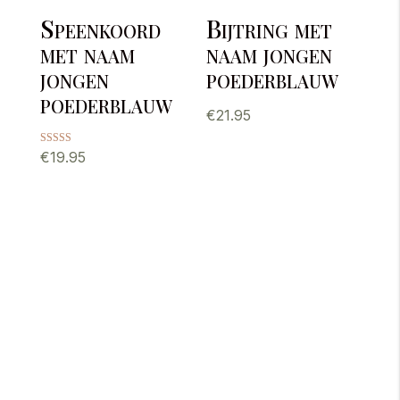
Speenkoord
Bijtring met
met naam
naam jongen
jongen
poederblauw
poederblauw
€
21.95
Gewaardeerd
€
19.95
5.00
uit 5