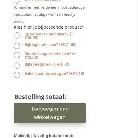
Ik maak er met liefde een mooi cadeautje
van, zodat het uitpakken een feestje
wordt
Kies hier je bijpassende product?
Speenkoord met naam?
(
+
€
19.95
)
Bijtring met naam?
(
+
€
21.95
)
Sleutelhanger met naam?
(
+
€
12.50
)
Bijtspeelgoed?
(
+
€
4.50
)
Enkel kaart toevoegen?
(
+
€
1.79
)
Bestelling totaal:
Babyslab
Toevoegen aan
konijn
waterproof
aantal
winkelwagen
Makkelijk & veilig betalen met: