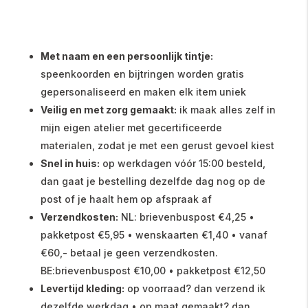
Met naam en een persoonlijk tintje:
speenkoorden en bijtringen worden gratis
gepersonaliseerd en maken elk item uniek
Veilig en met zorg gemaakt:
ik maak alles zelf in
mijn eigen atelier met gecertificeerde
materialen, zodat je met een gerust gevoel kiest
Snel in huis:
op werkdagen vóór 15:00 besteld,
dan gaat je bestelling dezelfde dag nog op de
post of je haalt hem op afspraak af
Verzendkosten:
NL: brievenbuspost €4,25 •
pakketpost €5,95 • wenskaarten €1,40 • vanaf
€60,- betaal je geen verzendkosten.
BE:brievenbuspost €10,00 • pakketpost €12,50
Levertijd kleding:
op voorraad? dan verzend ik
dezelfde werkdag • op maat gemaakt? dan