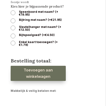
feestje wordt
Kies hier je bijpassende product?
Speenkoord met naam?
(
+
€
19.95
)
Bijtring met naam?
(
+
€
21.95
)
Sleutelhanger met naam?
(
+
€
12.50
)
Bijtspeelgoed?
(
+
€
4.50
)
Enkel kaart toevoegen?
(
+
€
1.79
)
Bestelling totaal:
Babyslab
Toevoegen aan
olifant
waterproof
aantal
winkelwagen
Makkelijk & veilig betalen met: