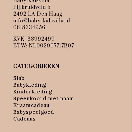
Baby-kidsvilla
Pijlkruidveld 5
2492 LA Den Haag
info@baby-kidsvilla.nl
0618334956
KVK: 83992499
BTW: NL003907717B07
CATEGORIEEEN
Slab
Babykleding
Kinderkleding
Speenkoord met naam
Kraamcadeau
Babyspeelgoed
Cadeaus