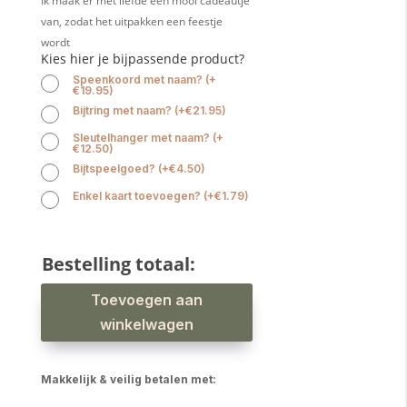
Ik maak er met liefde een mooi cadeautje
van, zodat het uitpakken een feestje
wordt
Kies hier je bijpassende product?
Speenkoord met naam?
(
+
€
19.95
)
Bijtring met naam?
(
+
€
21.95
)
Sleutelhanger met naam?
(
+
€
12.50
)
Bijtspeelgoed?
(
+
€
4.50
)
Enkel kaart toevoegen?
(
+
€
1.79
)
Bestelling totaal:
Babyslab
Toevoegen aan
schaap
groen
waterproof
winkelwagen
aantal
Makkelijk & veilig betalen met: