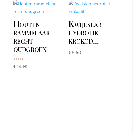
Houten
Kwijlslab
rammelaar
hydrofiel
recht
krokodil
oudgroen
€
5.50
Gewaardeerd
€
14.95
5.00
uit 5