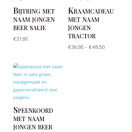
Bijtring met
Kraamcadeau
naam jongen
met naam
beer salie
jongen
tractor
€
21.95
Prijsklasse:
€
38.95
-
€
48.50
€38.95
tot
€48.50
Speenkoord
met naam
jongen beer