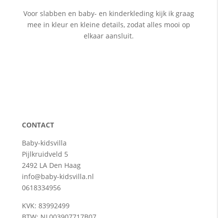
Voor slabben en baby- en kinderkleding kijk ik graag
mee in kleur en kleine details, zodat alles mooi op
elkaar aansluit.
CONTACT
Baby-kidsvilla
Pijlkruidveld 5
2492 LA Den Haag
info@baby-kidsvilla.nl
0618334956
KVK: 83992499
BTW: NL003907717B07