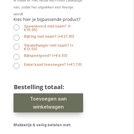
Ik maak er met liefde een mooi cadeautje
van, zodat het uitpakken een feestje
wordt
Kies hier je bijpassende product?
Speenkoord met naam?
(
+
€
19.95
)
Bijtring met naam?
(
+
€
21.95
)
Sleutelhanger met naam?
(
+
€
12.50
)
Bijtspeelgoed?
(
+
€
4.50
)
Enkel kaart toevoegen?
(
+
€
1.79
)
Bestelling totaal:
Babyslab
Toevoegen aan
tractor
waterproof
aantal
winkelwagen
Makkelijk & veilig betalen met: