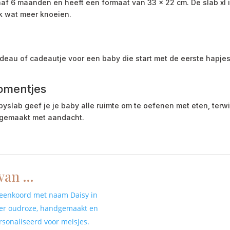
af 6 maanden en heeft een formaat van 33 x 22 cm. De slab xl i
ak wat meer knoeien.
eau of cadeautje voor een baby die start met de eerste hapjes. Ik
omentjes
ab geef je je baby alle ruimte om te oefenen met eten, terwijl
, gemaakt met aandacht.
 van …