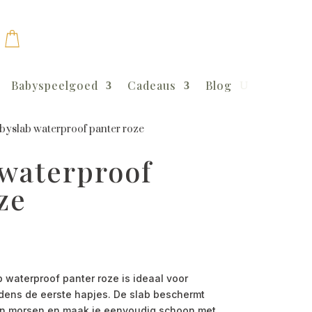
Babyspeelgoed
Cadeaus
Blog
byslab waterproof panter roze
 waterproof
ze
waterproof panter roze is ideaal voor
dens de eerste hapjes. De slab beschermt
en morsen en maak je eenvoudig schoon met