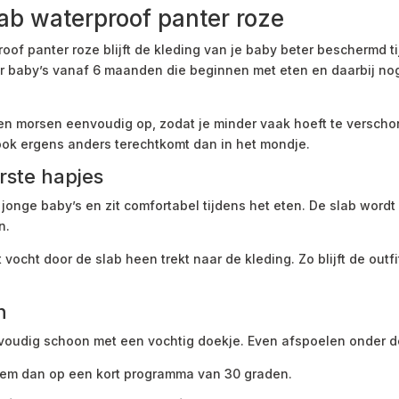
b waterproof panter roze
f panter roze blijft de kleding van je baby beter beschermd t
oor baby’s vanaf 6 maanden die beginnen met eten en daarbij 
n morsen eenvoudig op, zodat je minder vaak hoeft te verschone
ok ergens anders terechtkomt dan in het mondje.
rste hapjes
 jonge baby’s en zit comfortabel tijdens het eten. De slab wor
n.
ocht door de slab heen trekt naar de kleding. Zo blijft de outfit
n
oudig schoon met een vochtig doekje. Even afspoelen onder d
hem dan op een kort programma van 30 graden.