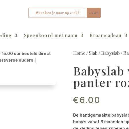
eding
Speenkoord met naam
Kraamcadeau
Home
/
Slab
/
Babyslab
/
Ba
r 15.00 uur besteld direct
kersverse ouders |
Babyslab
panter ro
€
6.00
De handgemaakte babyslab 
baby’s vanaf 6 maanden tij
de kleding tegen knoeien 