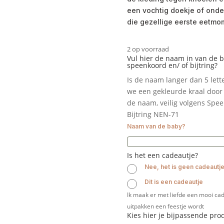
een vochtig doekje of onde
die gezellige eerste eetmo
2 op voorraad
Vul hier de naam in van de 
speenkoord en/ of bijtring?
Is de naam langer dan 5 let
we een gekleurde kraal door 
de naam, veilig volgens Spe
Bijtring NEN-71
Naam van de baby?
Is het een cadeautje?
Nee, het is geen cadeautj
Dit is een cadeautje
Ik maak er met liefde een mooi cad
uitpakken een feestje wordt
Kies hier je bijpassende pro