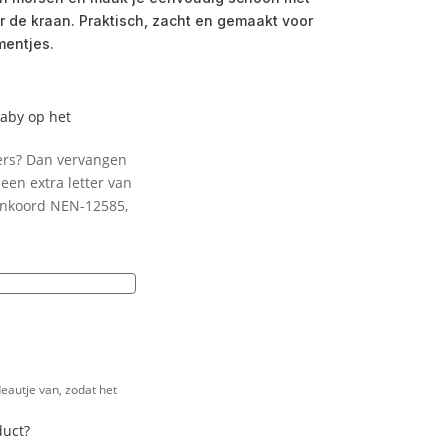
r de kraan. Praktisch, zacht en gemaakt voor
mentjes.
baby op het
ters? Dan vervangen
een extra letter van
enkoord NEN-12585,
e
eautje van, zodat het
duct?