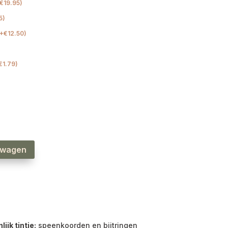
€
19.95
)
5
)
+
€
12.50
)
€
1.79
)
lwagen
jk tintje:
speenkoorden en bijtringen