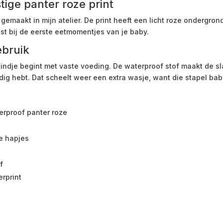
ige panter roze print
emaakt in mijn atelier. De print heeft een licht roze ondergrond
ast bij de eerste eetmomentjes van je baby.
ebruik
ndje begint met vaste voeding. De waterproof stof maakt de sla
dig hebt. Dat scheelt weer een extra wasje, want die stapel ba
rproof panter roze
te hapjes
f
erprint