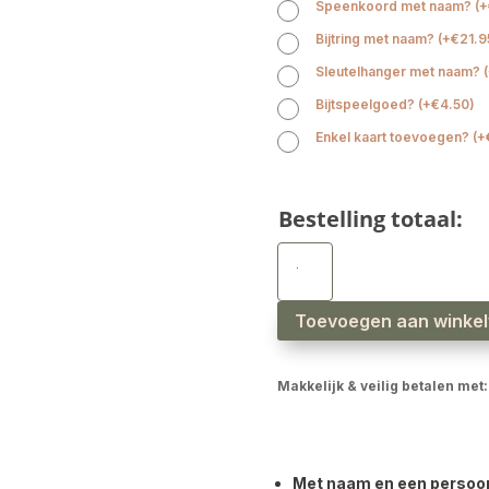
Speenkoord met naam?
(
+
Bijtring met naam?
(
+
€
21.9
Sleutelhanger met naam?
(
Bijtspeelgoed?
(
+
€
4.50
)
Enkel kaart toevoegen?
(
+
Bestelling totaal:
Babyslab
waterproof
panter
roze
aantal
Toevoegen aan winke
Makkelijk & veilig betalen met:
Met naam en een persoonli