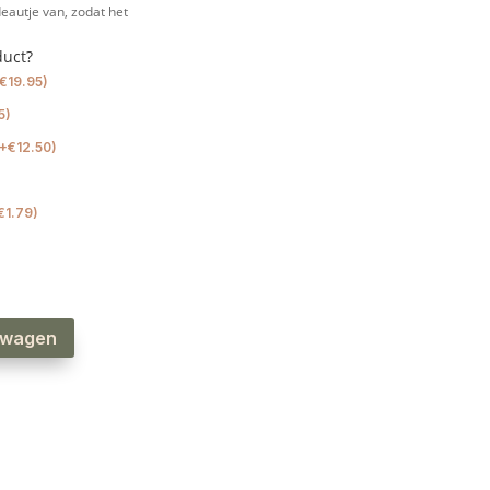
eautje van, zodat het
duct?
€
19.95
)
5
)
+
€
12.50
)
€
1.79
)
lwagen