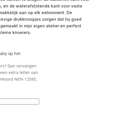
n, en de waterafstotende kant voor vaste
 makkelijk aan op elk eetmoment. De
evige drukknoopjes zorgen dat hij goed
ndgemaakt in mijn eigen atelier en perfect
kleine knoeiers.
baby op het
ters? Dan vervangen
een extra letter van
enkoord NEN-12585,
e