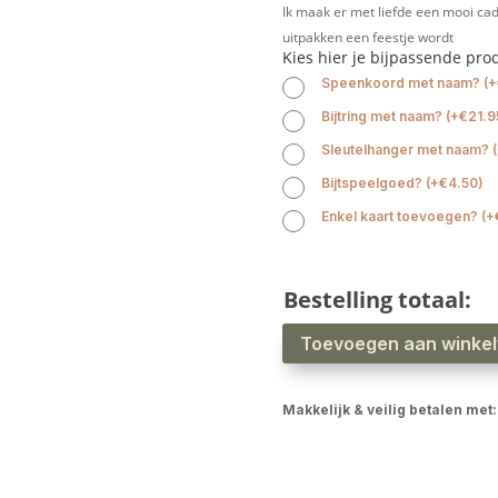
Ik maak er met liefde een mooi cad
uitpakken een feestje wordt
Kies hier je bijpassende pro
Speenkoord met naam?
(
+
Bijtring met naam?
(
+
€
21.9
Sleutelhanger met naam?
(
Bijtspeelgoed?
(
+
€
4.50
)
Enkel kaart toevoegen?
(
+
Bestelling totaal:
Babyslab
Toevoegen aan winke
waterproof
panter
zalmroze
aantal
Makkelijk & veilig betalen met: