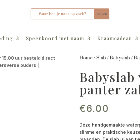
eding
Speenkoord met naam
Kraamcadeau
Home
/
Slab
/
Babyslab
/
Ba
r 15.00 uur besteld direct
kersverse ouders |
Babyslab
panter z
€
6.00
Deze handgemaakte waterpr
slimme en praktische keuze
maanden. De slab is aan tw