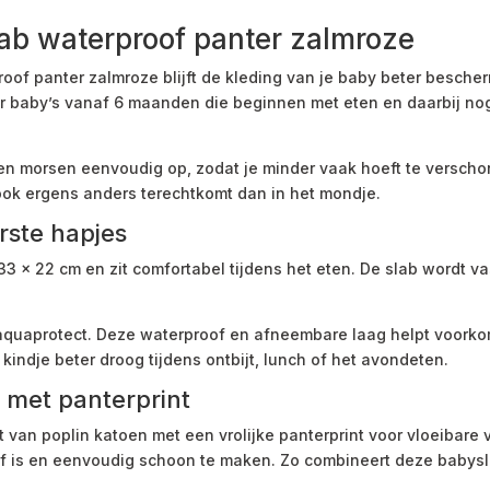
b waterproof panter zalmroze
f panter zalmroze blijft de kleding van je baby beter bescher
oor baby’s vanaf 6 maanden die beginnen met eten en daarbij 
n morsen eenvoudig op, zodat je minder vaak hoeft te verschone
ok ergens anders terechtkomt dan in het mondje.
rste hapjes
 33 x 22 cm en zit comfortabel tijdens het eten. De slab wordt
aquaprotect. Deze waterproof en afneembare laag helpt voorkom
e kindje beter droog tijdens ontbijt, lunch of het avondeten.
 met panterprint
van poplin katoen met een vrolijke panterprint voor vloeibare 
of is en eenvoudig schoon te maken. Zo combineert deze babysla