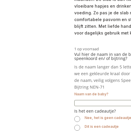
vloeibare hapjes en drinke
voeding. Zo pas je de slab
comfortabele pasvorm en st
blijft zitten. Met liefde ha
voor dagelijks gebruik met 
1 op voorraad
Vul hier de naam in van de 
speenkoord en/ of bijtring?
Is de naam langer dan 5 let
we een gekleurde kraal door 
de naam, veilig volgens Spe
Bijtring NEN-71
Naam van de baby?
Is het een cadeautje?
Nee, het is geen cadeautj
Dit is een cadeautje