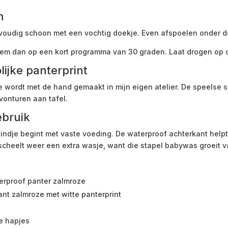
n
oudig schoon met een vochtig doekje. Even afspoelen onder d
hem dan op een kort programma van 30 graden. Laat drogen op 
ijke panterprint
 wordt met de hand gemaakt in mijn eigen atelier. De speelse 
vonturen aan tafel.
ebruik
indje begint met vaste voeding. De waterproof achterkant helpt
 scheelt weer een extra wasje, want die stapel babywas groeit v
rproof panter zalmroze
ant zalmroze met witte panterprint
te hapjes