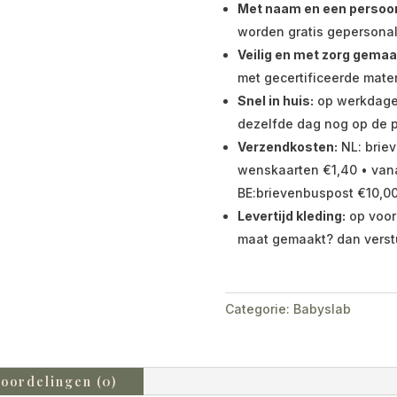
Met naam en een persoonli
worden gratis gepersonal
Veilig en met zorg gemaa
met gecertificeerde mater
Snel in huis:
op werkdagen 
dezelfde dag nog op de p
Verzendkosten:
NL: briev
wenskaarten €1,40 • vana
BE:brievenbuspost €10,00
Levertijd kleding:
op voor
maat gemaakt? dan verst
Categorie:
Babyslab
oordelingen (0)