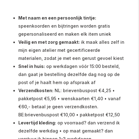
Met naam en een persoonlijk tintje:
speenkoorden en bijtringen worden gratis
gepersonaliseerd en maken elk item uniek
Veilig en met zorg gemaakt:
ik maak alles zelf in
mijn eigen atelier met gecertificeerde
materialen, zodat je met een gerust gevoel kiest
Snel in huis:
op werkdagen vóór 15:00 besteld,
dan gaat je bestelling dezelfde dag nog op de
post of je haalt hem op afspraak af
Verzendkosten:
NL: brievenbuspost €4,25 •
pakketpost €5,95 • wenskaarten €1,40 • vanaf
€60,- betaal je geen verzendkosten.
BE:brievenbuspost €10,00 • pakketpost €12,50
Levertijd kleding:
op voorraad? dan verzend ik
dezelfde werkdag • op maat gemaakt? dan
verstuur ik binnen 1–3 werkdagen