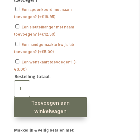
toevoegen?
Een speenkoord met naam
toevoegen?
(
+
€
19.95
)
Een sleutelhanger met naam
toevoegen?
(
+
€
12.50
)
Een handgemaakte kwijlslab
toevoegen?
(
+
€
5.00
)
Een wenskaart toevoegen?
(
+
€
3.00
)
Bestelling totaal:
Bijtring
met
naam
meisje
bloem
dark
Toevoegen aan
blush
aantal
winkelwagen
Makkelijk & veilig betalen met: