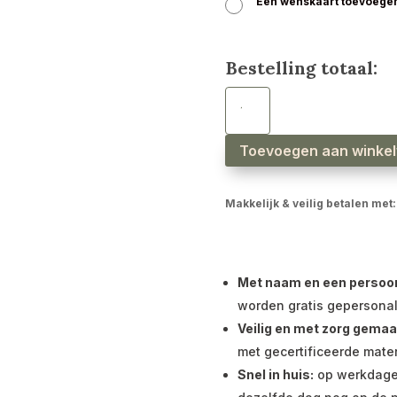
Een wenskaart toevoege
Bestelling totaal:
Bijtring
met
naam
meisje
bloem
hazelnoot
Toevoegen aan winke
aantal
Makkelijk & veilig betalen met:
Met naam en een persoonli
worden gratis gepersonal
Veilig en met zorg gemaa
met gecertificeerde mater
Snel in huis:
op werkdagen 