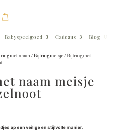
Babyspeelgoed
Cadeaus
Blog
tring met naam
/
Bijtring meisje
/
Bijtring met
ot
met naam meisje
zelnoot
es op een veilige en stijlvolle manier.