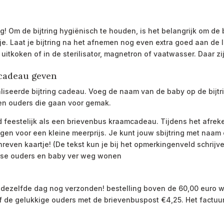
ing! Om de bijtring hygiënisch te houden, is het belangrijk om de 
je.
Laat je bijtring na het afnemen nog even extra goed aan de l
t uitkoken of in de sterilisator, magnetron of vaatwasser. Daar z
mcadeau geven
seerde bijtring cadeau. Voeg de naam van de baby op de bijtri
en ouders die gaan voor gemak.
jd feestelijk als een brievenbus kraamcadeau. Tijdens het afre
gen voor een kleine meerprijs. Je kunt jouw sbijtring met naam
even kaartje! (De tekst kun je bij het opmerkingenveld schrijven
erse ouders en baby ver weg wonen
 dezelfde dag nog verzonden! bestelling boven de 60,00 euro w
f de gelukkige ouders met de brievenbuspost
€
4,25. Het factuu