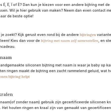
 É, Ë, Ï of È? Dan kun je kiezen voor een andere bijtring met de 
assen. Wil je hier gebruik van maken? Neem dan even contact m
aar de beste optie!
t je zoekt? Kijk gerust even rond bij de andere
bijtringen
variante
bleem! Kies dan voor de
bijtring met naam zelf samenstellen
, en st
amcadeau.
t naam
e handgemaakte
siliconen bijtring met naam
is waar je baby op ka
n ringen maakt de bijtring een zacht rammelend geluid, wat h
nen bijtring helpt
kralen
t naam(of zonder naam) gebruik zijn gecertificeerde siliconen k
en. Het houten ringen en kraal zijn van gemaakt van gecertifice