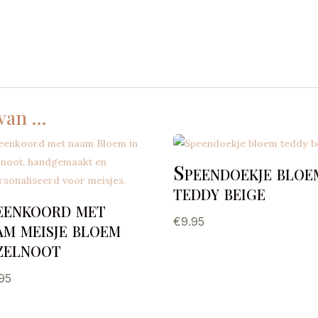
g
 van …
Speendoekje bloe
teddy beige
eenkoord met
€
9.95
am meisje bloem
zelnoot
.95