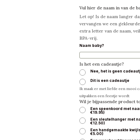
Vul hier de naam in van de b
Let op! Is de naam langer da
vervangen we een gekleurde
extra letter van de naam, ve
BPA-vrij.
Naam baby?
Is het een cadeautje?
Nee, het is geen cadeaut
Dit is een cadeautje
Ik maak er met liefde een mooi ca
uitpakken een feestje wordt
Wil je bijpassende product 
Een speenkoord met na
€
19.95
)
Een sleutelhanger met 
€
12.50
)
Een handgemaakte kwijl
€
5.00
)