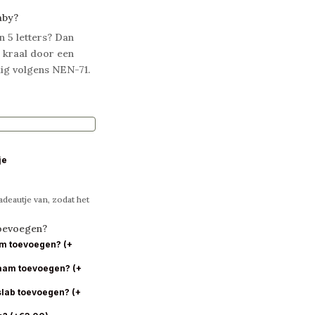
aby?
n 5 letters? Dan
 kraal door een
ilig volgens NEN-71.
je
deautje van, zodat het
toevoegen?
am toevoegen?
(
+
naam toevoegen?
(
+
slab toevoegen?
(
+