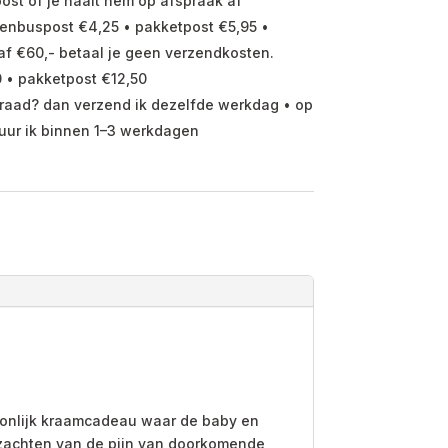
ost of je haalt hem op afspraak af
enbuspost €4,25 • pakketpost €5,95 •
f €60,- betaal je geen verzendkosten.
 • pakketpost €12,50
raad? dan verzend ik dezelfde werkdag • op
uur ik binnen 1–3 werkdagen
oonlijk kraamcadeau waar de baby en
verzachten van de pijn van doorkomende