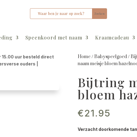
eding
Speenkoord met naam
Kraamcadeau
Home
/
Babyspeelgoed
/
Bij
r 15.00 uur besteld direct
naam meisje bloem hazelno
kersverse ouders |
Bijtring 
bloem ha
€
21.95
Verzacht doorkomende tandj