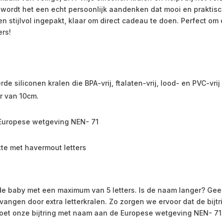
ordt het een echt persoonlijk aandenken dat mooi en praktisch i
n stijlvol ingepakt, klaar om direct cadeau te doen. Perfect om
ers!
e siliconen kralen die BPA-vrij, ftalaten-vrij, lood- en PVC-vrij 
er van 10cm.
de Europese wetgeving NEN- 71
tte met havermout letters
de baby met een maximum van 5 letters. Is de naam langer? Gee
vangen door extra letterkralen. Zo zorgen we ervoor dat de bijt
oet onze bijtring met naam aan de Europese wetgeving NEN- 71