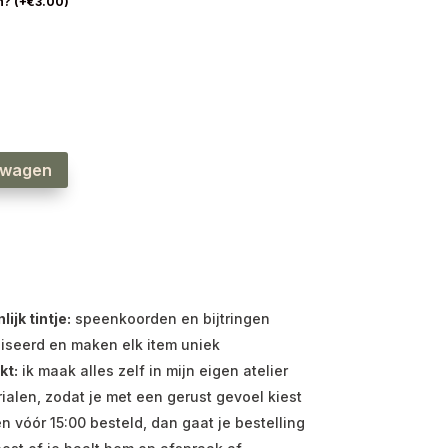
n?
(
+
€
3.00
)
lwagen
jk tintje:
speenkoorden en bijtringen
iseerd en maken elk item uniek
kt:
ik maak alles zelf in mijn eigen atelier
ialen, zodat je met een gerust gevoel kiest
vóór 15:00 besteld, dan gaat je bestelling