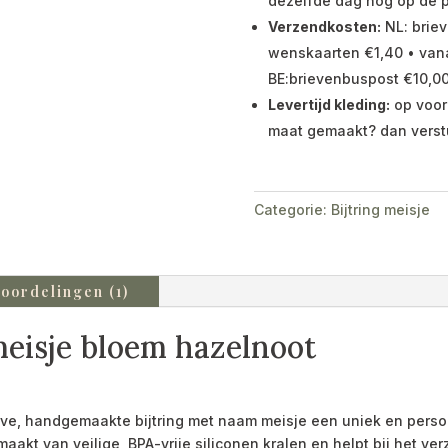
dezelfde dag nog op de p
Verzendkosten:
NL: briev
wenskaarten €1,40 • vana
BE:brievenbuspost €10,00
Levertijd kleding:
op voor
maat gemaakt? dan verst
Categorie:
Bijtring meisje
oordelingen (1)
meisje bloem hazelnoot
ieve, handgemaakte bijtring met naam meisje een uniek en pers
emaakt van veilige, BPA-vrije siliconen kralen en helpt bij het 