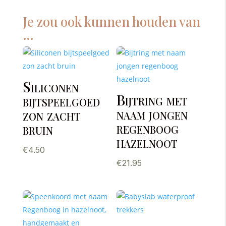
Je zou ook kunnen houden van
…
Siliconen
Bijtring met
bijtspeelgoed
naam jongen
zon zacht
regenboog
bruin
hazelnoot
€
4.50
€
21.95