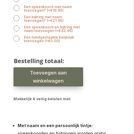
Een speenkoord met naam
toevoegen?
(
+
€
19.95
)
Een bijtring met naam
toevoegen?
(
+
€
21.95
)
Een speenkoord en bijtring met
naam toevoegen
(
+
€
42.95
)
Een handgemaakte kwijlslab
toevoegen
(
+
€
5.00
)
Bestelling totaal:
Brievenbus
Toevoegen aan
kraamcadeau
meisje
boxpakje
winkelwagen
millefleur
taupe
aantal
Makkelijk & veilig betalen met:
Met naam en een persoonlijk tintje:
speenkoorden en bijtringen worden gratis