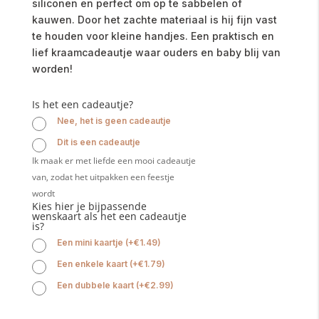
siliconen en perfect om op te sabbelen of
kauwen. Door het zachte materiaal is hij fijn vast
te houden voor kleine handjes. Een praktisch en
lief kraamcadeautje waar ouders en baby blij van
worden!
Is het een cadeautje?
Nee, het is geen cadeautje
Dit is een cadeautje
Ik maak er met liefde een mooi cadeautje
van, zodat het uitpakken een feestje
wordt
Kies hier je bijpassende
wenskaart als het een cadeautje
is?
Een mini kaartje
(
+
€
1.49
)
Een enkele kaart
(
+
€
1.79
)
Een dubbele kaart
(
+
€
2.99
)