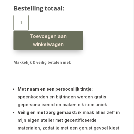
Bestelling totaal:
Siliconen
bijtspeelgoed
zon
zacht
bruin
aantal
Toevoegen aan
winkelwagen
Makkelijk & veilig betalen met:
Met naam en een persoonlijk tintje:
speenkoorden en bijtringen worden gratis
gepersonaliseerd en maken elk item uniek
Veilig en met zorg gemaakt:
ik maak alles zelf in
mijn eigen atelier met gecertificeerde
materialen, zodat je met een gerust gevoel kiest