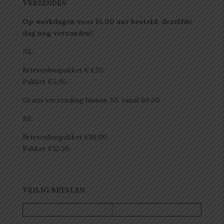
VERZENDEN
Op werkdagen voor 15.00 uur besteld, dezelfde
dag nog verzonden!
NL:
Brievenbuspakket €4,25
Pakket €5,95
Gratis verzending binnen NL vanaf 60,00
BE:
Brievenbuspakket €10,00
Pakket €12.50.
VEILIG BETALEN