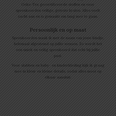
Oeko-Tex gecertificeerde stoffen en voor
speenkoorden veilige, geteste kralen. Alles voelt
zacht aan en is gemaakt om lang mee te gaan.
Persoonlijk en op maat
Speenkoorden maak ik met de naam van jouw kindje,
helemaal afgestemd op jullie wensen. Zo wordt het
een uniek en veilig speenkoord dat echt bij jullie
past.
Voor slabben en baby- en kinderkleding kijk ik graag
mee in kleur en kleine details, zodat alles mooi op
elkaar aansluit.