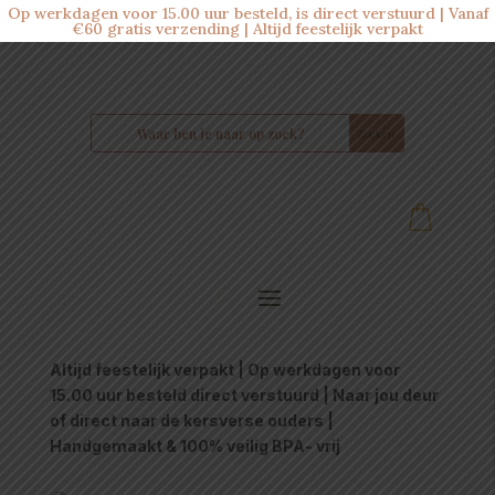
Op werkdagen voor 15.00 uur besteld, is direct verstuurd | Vanaf
€60 gratis verzending | Altijd feestelijk verpakt
Altijd feestelijk verpakt | Op werkdagen voor
15.00 uur besteld direct verstuurd | Naar jou deur
of direct naar de kersverse ouders |
Handgemaakt & 100% veilig BPA- vrij