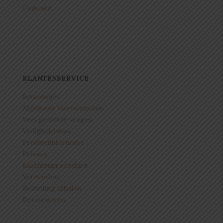
Cadeaus
KLANTENSERVICE
Betaalwijze
Algemene Voorwaarden
Veel gestelde vragen
Veiligheidstips
Productinformatie
Privacy
Klachtenprocedure
Verzenden
Bestelling afhalen
Retourneren