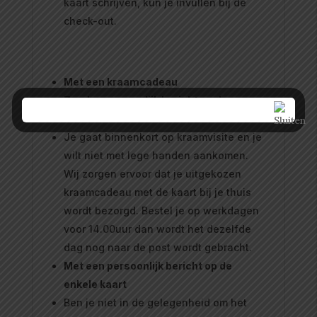
kaart schrijven, kun je invullen bij de
check-out.
Met een kraamcadeau
Zonder persoonlijk bericht op de
enkele kaart
Je gaat binnenkort op kraamvisite en je
wilt niet met lege handen aankomen.
Wij zorgen ervoor dat je uitgekozen
kraamcadeau met de kaart bij je thuis
wordt bezorgd. Bestel je op werkdagen
voor 14.00uur dan wordt het dezelfde
dag nog naar de post wordt gebracht.
Met een persoonlijk bericht op de
enkele kaart
Ben je niet in de gelegenheid om het