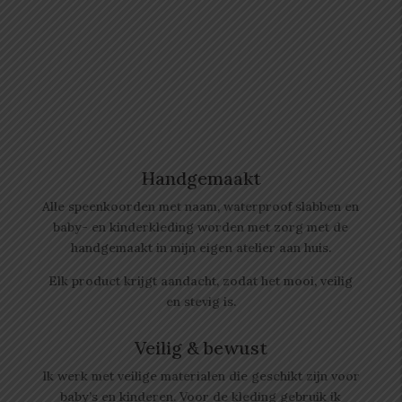
Handgemaakt
Alle speenkoorden met naam, waterproof slabben
en
baby- en kinderkleding worden met zorg met de
handgemaakt in mijn eigen atelier aan huis.
Elk product krijgt aandacht, zodat het mooi, veilig
en stevig is.
Veilig & bewust
Ik werk met veilige materialen die geschikt zijn voor
baby’s en kinderen. Voor de kleding gebruik ik