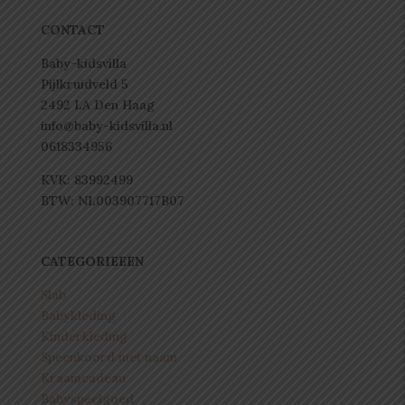
CONTACT
Baby-kidsvilla
Pijlkruidveld 5
2492 LA Den Haag
info@baby-kidsvilla.nl
0618334956
KVK: 83992499
BTW: NL003907717B07
CATEGORIEEEN
Slab
Babykleding
Kinderkleding
Speenkoord met naam
Kraamcadeau
Babyspeelgoed