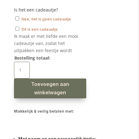
Is het een cadeautje?
Nee, het is geen cadeautje
Dit is een cadeautje
Ik maak er met liefde een mooi
cadeautje van, zodat het
uitpakken een feestje wordt
Bestelling totaal:
Houten
rammelaar
recht
beer
taupe
aantal
Toevoegen aan
winkelwagen
Makkelijk & veilig betalen met:
Met naam en een persoonlijk tintje: