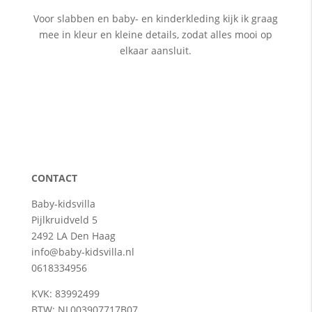
Voor slabben en baby- en kinderkleding kijk ik graag
mee in kleur en kleine details, zodat alles mooi op
elkaar aansluit.
CONTACT
Baby-kidsvilla
Pijlkruidveld 5
2492 LA Den Haag
info@baby-kidsvilla.nl
0618334956
KVK: 83992499
BTW: NL003907717B07