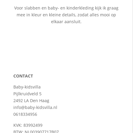
Voor slabben en baby- en kinderkleding kijk ik graag
mee in kleur en kleine details, zodat alles mooi op
elkaar aansluit.
CONTACT
Baby-kidsvilla
Pijlkruidveld 5
2492 LA Den Haag
info@baby-kidsvilla.nl
0618334956
KVK: 83992499
BTW: NL003907717B07