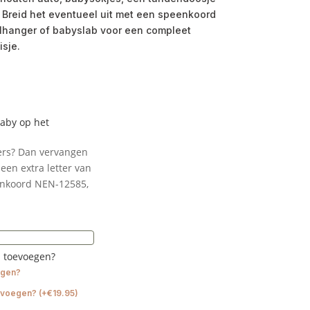
Breid het eventueel uit met een speenkoord
telhanger of babyslab voor een compleet
sje.
baby op het
ters? Dan vervangen
een extra letter van
enkoord NEN-12585,
m toevoegen?
egen?
evoegen?
(
+
€
19.95
)