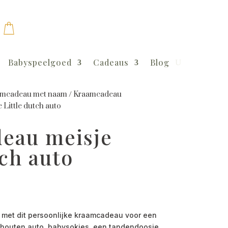
Babyspeelgoed
Cadeaus
Blog
mcadeau met naam
/
Kraamcadeau
Little dutch auto
eau meisje
tch auto
 met dit persoonlijke kraamcadeau voor een
h houten auto, babysokjes, een tandendoosje