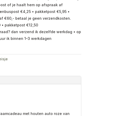
ost of je haalt hem op afspraak af
enbuspost €4,25 • pakketpost €5,95 •
f €60,- betaal je geen verzendkosten.
 • pakketpost €12,50
raad? dan verzend ik dezelfde werkdag • op
uur ik binnen 1–3 werkdagen
isje
 kraamcadeau met houten auto roze van