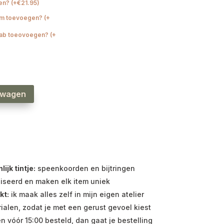
gen?
(
+
€
21.95
)
aam toevoegen?
(
+
lab toeovoegen?
(
+
lwagen
jk tintje:
speenkoorden en bijtringen
iseerd en maken elk item uniek
kt:
ik maak alles zelf in mijn eigen atelier
ialen, zodat je met een gerust gevoel kiest
vóór 15:00 besteld, dan gaat je bestelling