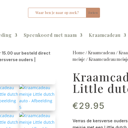
eding
Speenkoord met naam
Kraamcadeau
Home
/
Kraamcadeau
/
Kraa
r 15.00 uur besteld direct
meisje
/
Kraamcadeau meisje 
kersverse ouders |
Kraamcad
Little du
€
29.95
Verras de kersverse ouders
meisje met een Little dutc