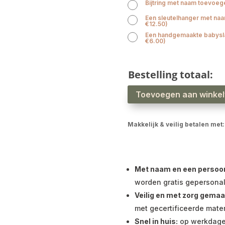
Bijtring met naam toevoe
Een sleutelhanger met n
€
12.50
)
Een handgemaakte babys
€
6.00
)
Bestelling totaal:
Kraamcadeau
Toevoegen aan winke
meisje
Little
dutch
auto
aantal
Makkelijk & veilig betalen met:
Met naam en een persoonli
worden gratis gepersonal
Veilig en met zorg gemaa
met gecertificeerde mater
Snel in huis:
op werkdagen 